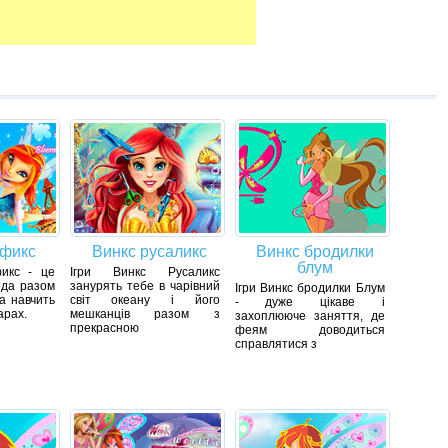
офикс
Винкс русаликс
Винкс бродилки
блум
икс - це
Ігри Винкс Русаликс
ода разом
занурять тебе в чарівний
Ігри Винкс бродилки Блум
а навчить
світ океану і його
- дуже цікаве і
арах.
мешканців разом з
захоплююче заняття, де
прекрасною
феям доводиться
справлятися з