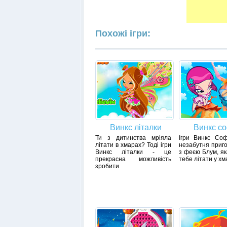
Похожі ігри:
Винкс літалки
Винкс с
Ти з дитинства мріяла
Ігри Винкс Соф
літати в хмарах? Тоді ігри
незабутня приг
Винкс літалки - це
з феєю Блум, як
прекрасна можливість
тебе літати у хм
зробити