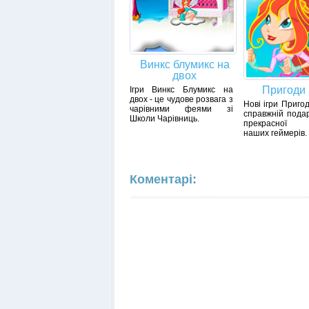
Винкс блумикс на
двох
Пригоди 
Ігри Винкс Блумикс на
двох - це чудове розвага з
Нові ігри Приго
чарівними феями зі
справжній пода
Школи Чарівниць.
прекрасної п
наших геймерів.
Коментарі: