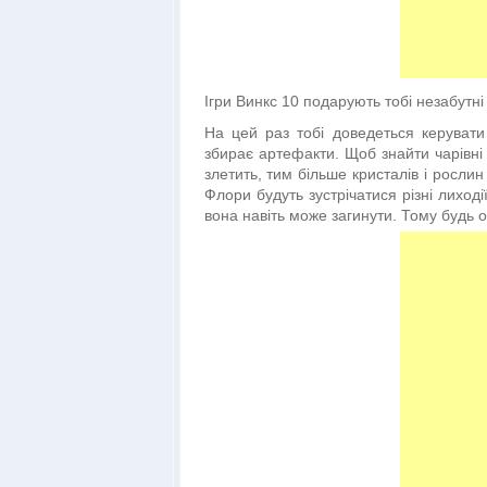
Ігри Винкс 10 подарують тобі незабутні е
На цей раз тобі доведеться керуват
збирає артефакти. Щоб знайти чарівні 
злетить, тим більше кристалів і росли
Флори будуть зустрічатися різні лиході
вона навіть може загинути. Тому будь 