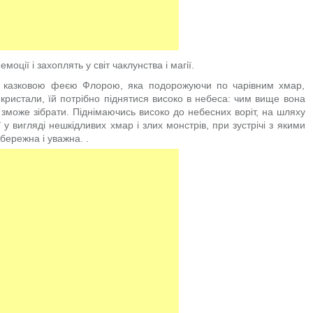
моції і захоплять у світ чаклунства і магії.
и казковою феєю Флорою, яка подорожуючи по чарівним хмар,
кристали, їй потрібно піднятися високо в небеса: чим вище вона
н зможе зібрати. Піднімаючись високо до небесних воріт, на шляху
ї у вигляді нешкідливих хмар і злих монстрів, при зустрічі з якими
обережна і уважна.
.