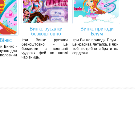
Винкс русалки
Винкс пригоди
безкоштовно
Блум
Вінкс
Ігри Винкс русалки
Ігри Винкс пригоди Блум -
безкоштовно - це
це красива леталка, в якій
ди Винкс -
бродилки в компанії
тобі потрібно зібрати всі
рунок для
чудових фей по школі
сердечка.
оловини
чарівниць.