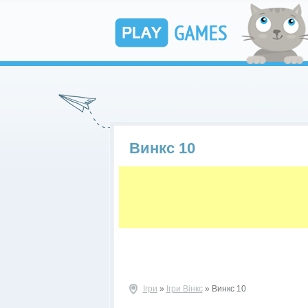
Винкс 10
Ігри
»
Ігри Вінкс
» Винкс 10