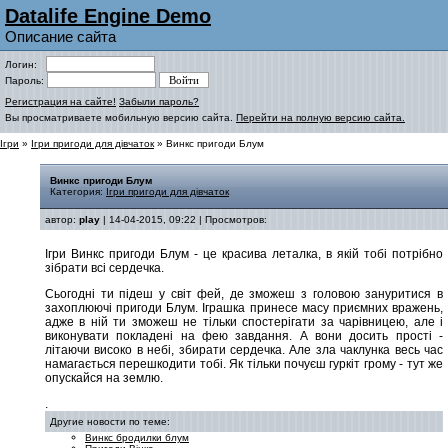
Datalife Engine Demo
Описание сайта
Логин:
Пароль:
Регистрация на сайте!
Забыли пароль?
Вы просматриваете мобильную версию сайта.
Перейти на полную версию сайта.
Ігри
»
Ігри пригоди для дівчаток
» Винкс пригоди Блум
Винкс пригоди Блум
Категория:
Ігри пригоди для дівчаток
автор:
play
| 14-04-2015, 09:22 | Просмотров:
Ігри Винкс пригоди Блум - це красива леталка, в якій тобі потрібно
зібрати всі сердечка.
Сьогодні ти підеш у світ фей, де зможеш з головою зануритися в
захоплюючі пригоди Блум. Іграшка принесе масу приємних вражень,
адже в ній ти зможеш не тільки спостерігати за чарівницею, але і
виконувати покладені на фею завдання. А вони досить прості -
літаючи високо в небі, збирати сердечка. Але зла чаклунка весь час
намагається перешкодити тобі. Як тільки почуєш гуркіт грому - тут же
опускайся на землю.
.
Другие новости по теме:
Винкс бродилки блум