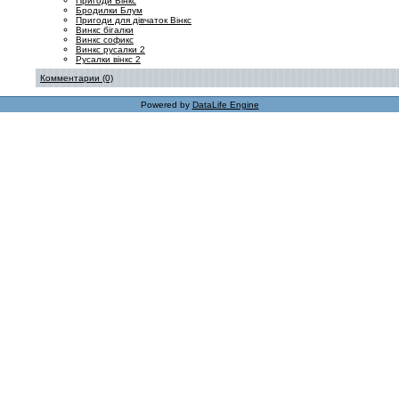
Пригоди Вінкс
Бродилки Блум
Пригоди для дівчаток Вінкс
Винкс бігалки
Винкс софикс
Винкс русалки 2
Русалки вінкс 2
Комментарии (0)
Powered by
DataLife Engine