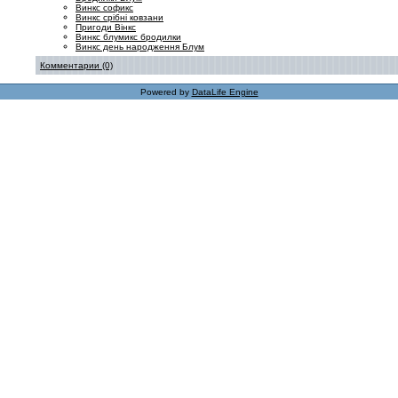
Винкс софикс
Винкс срібні ковзани
Пригоди Вінкс
Винкс блумикс бродилки
Винкс день народження Блум
Комментарии (0)
Powered by
DataLife Engine