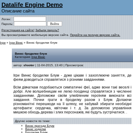
Datalife Engine Demo
Описание сайта
Логин:
Пароль:
Регистрация на сайте!
Забыли пароль?
Вы просматриваете мобильную версию сайта.
Перейти на полную версию сайта.
Ігри
»
Ігри Вінкс
» Винкс бродилки блум
Винкс бродилки блум
Категория:
Ігри Вінкс
автор:
shooter
| 11-04-2015, 13:40 | Просмотров:
Ігри Винкс бродилки Блум - дуже цікаве і захоплююче заняття, де
феям доводиться справлятися з різними завданнями.
Всім дівчаткам подобаються симпатичні феї, адже вони такі веселі і
добрі. Але волшебницам не легко поодинці справлятися з численні
завданнями. Допоможи своїм улюбленим героїням виконати всі
завдання. Почни грати в бродилку разом з Блум. Долаючи
різноманітні перешкоди на її шляху, не забувай збирати необхідні
артефакти: сердечка, квіточки і т. д. За допомогою управління
мишкою обходь дерева і злих персонажів, які будуть зустрічатися.
.
Другие новости по теме:
Винкс пригоди Блум
Винкс ходилки
Бродилки Блум