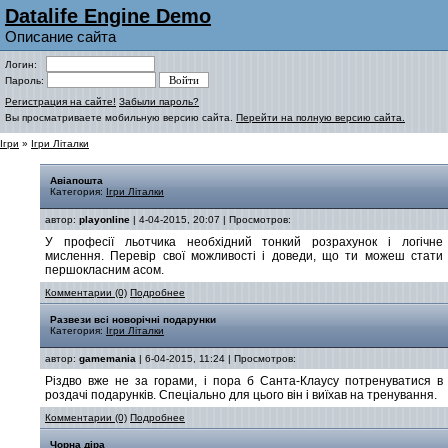
Datalife Engine Demo
Описание сайта
Логин:
Пароль:
Регистрация на сайте!
Забыли пароль?
Вы просматриваете мобильную версию сайта.
Перейти на полную версию сайта.
Ігри
»
Ігри Літалки
Авіапошта
Категория:
Ігри Літалки
автор:
playonline
| 4-04-2015, 20:07 | Просмотров:
У професії льотчика необхідний тонкий розрахунок і логічне
мислення. Перевір свої можливості і доведи, що ти можеш стати
першокласним асом.
Комментарии (0)
Подробнее
Развези всі новорічні подарунки
Категория:
Ігри Літалки
автор:
gamemania
| 6-04-2015, 11:24 | Просмотров:
Різдво вже не за горами, і пора б Санта-Клаусу потренуватися в
роздачі подарунків. Спеціально для цього він і виїхав на тренування.
Комментарии (0)
Подробнее
Чорна діра