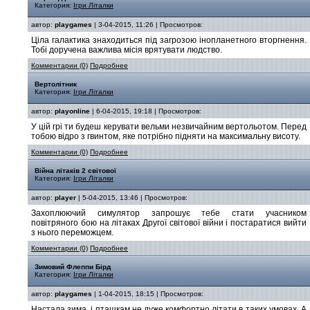
Категория:
Ігри Літалки
автор:
playgames
| 3-04-2015, 11:26 | Просмотров:
Ціла галактика знаходиться під загрозою інопланетного вторгнення.
Тобі доручена важлива місія врятувати людство.
Комментарии (0)
Подробнее
Вертолітник
Категория:
Ігри Літалки
автор:
playonline
| 6-04-2015, 19:18 | Просмотров:
У цій грі ти будеш керувати вельми незвичайним вертольотом. Перед
тобою відро з гвинтом, яке потрібно підняти на максимальну висоту.
Комментарии (0)
Подробнее
Війна літаків 2 світової
Категория:
Ігри Літалки
автор:
player
| 5-04-2015, 13:46 | Просмотров:
Захоплюючий симулятор запрошує тебе стати учасником
повітряного бою на літаках Другої світової війни і постаратися вийти
з нього переможцем.
Комментарии (0)
Подробнее
Зимовий Флеппи Бірд
Категория:
Ігри Літалки
автор:
playgames
| 1-04-2015, 18:15 | Просмотров:
Настала зима, і пташкам не дуже комфортно літати в таких умовах. А