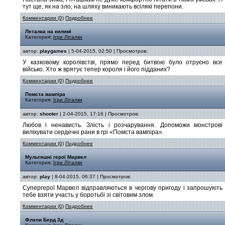
тут ще, як на зло, на шляху виникають всілякі перепони.
Комментарии (0)
Подробнее
Леталка на килимі
Категория:
Ігри Літалки
автор:
playgames
| 5-04-2015, 02:50 | Просмотров:
У казковому королівстві, прямо перед битвою було отруєно все
військо. Хто ж врятує тепер короля і його підданих?
Комментарии (0)
Подробнее
Помста вампіра
Категория:
Ігри Літалки
автор:
shooter
| 2-04-2015, 17:16 | Просмотров:
Любов і ненависть. Злість і розчарування. Допоможи монстрові
вилікувати сердечні рани в грі «Помста вампіра».
Комментарии (0)
Подробнее
Мультяшні герої Марвел
Категория:
Ігри Літалки
автор:
play
| 8-04-2015, 06:37 | Просмотров:
Супергерої Марвел відправляються в чергову пригоду і запрошують
тебе взяти участь у боротьбі зі світовим злом.
Комментарии (0)
Подробнее
Флэпи Берд 3д