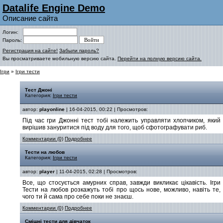
Datalife Engine Demo
Описание сайта
Логин:
Пароль:
Регистрация на сайте!
Забыли пароль?
Вы просматриваете мобильную версию сайта.
Перейти на полную версию сайта.
Ігри
»
Ігри тести
Тест Джоні
Категория:
Ігри тести
автор:
playonline
| 16-04-2015, 00:22 | Просмотров:
Під час гри Джонні тест тобі належить управляти хлопчиком, який
вирішив зануритися під воду для того, щоб сфотографувати риб.
Комментарии (0)
Подробнее
Тести на любов
Категория:
Ігри тести
автор:
player
| 11-04-2015, 02:28 | Просмотров:
Все, що стосується амурних справ, завжди викликає цікавість. Ігри
Тести на любов розкажуть тобі про щось нове, можливо, навіть те,
чого ти й сама про себе поки не знаєш.
Комментарии (0)
Подробнее
Смішні тести для дівчаток