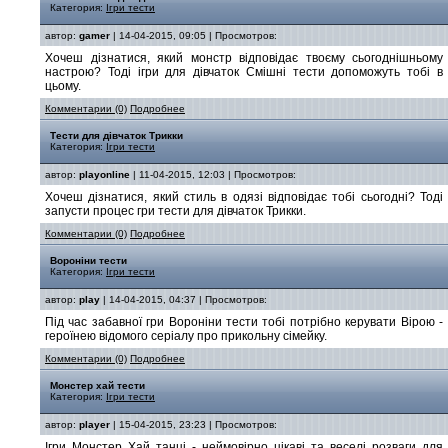
Категория:
Ігри тести
автор:
gamer
| 14-04-2015, 09:05 | Просмотров:
Хочеш дізнатися, який монстр відповідає твоєму сьогоднішньому
настрою? Тоді ігри для дівчаток Смішні тести допоможуть тобі в
цьому.
Комментарии (0)
Подробнее
Тести для дівчаток Трикки
Категория:
Ігри тести
автор:
playonline
| 11-04-2015, 12:03 | Просмотров:
Хочеш дізнатися, який стиль в одязі відповідає тобі сьогодні? Тоді
запусти процес гри тести для дівчаток Трикки.
Комментарии (0)
Подробнее
Вороніни тести
Категория:
Ігри тести
автор:
play
| 14-04-2015, 04:37 | Просмотров:
Під час забавної гри Вороніни тести тобі потрібно керувати Вірою -
героїнею відомого серіалу про прикольну сімейку.
Комментарии (0)
Подробнее
Монстер хай тести
Категория:
Ігри тести
автор:
player
| 15-04-2015, 23:23 | Просмотров:
Ігри Монстер Хай танці - неймовірно цікаві та веселі розваги для