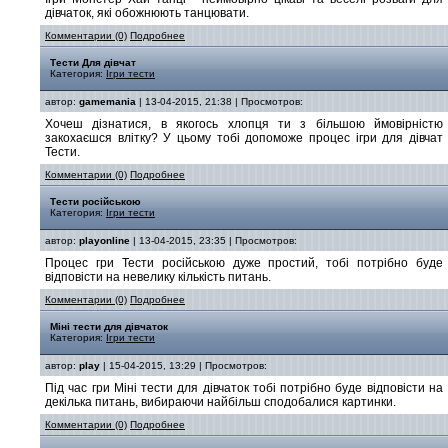
дівчаток, які обожнюють танцювати.
Комментарии (0)
Подробнее
Тести Для дівчат
Категория:
Ігри тести
автор:
gamemania
| 13-04-2015, 21:38 | Просмотров:
Хочеш дізнатися, в якогось хлопця ти з більшою ймовірністю
закохаєшся влітку? У цьому тобі допоможе процес ігри для дівчат
Тести.
Комментарии (0)
Подробнее
Тести російською
Категория:
Ігри тести
автор:
playonline
| 13-04-2015, 23:35 | Просмотров:
Процес гри Тести російською дуже простий, тобі потрібно буде
відповісти на невелику кількість питань.
Комментарии (0)
Подробнее
Міні тести для дівчаток
Категория:
Ігри тести
автор:
play
| 15-04-2015, 13:29 | Просмотров:
Під час гри Міні тести для дівчаток тобі потрібно буде відповісти на
декілька питань, вибираючи найбільш сподобалися картинки.
Комментарии (0)
Подробнее