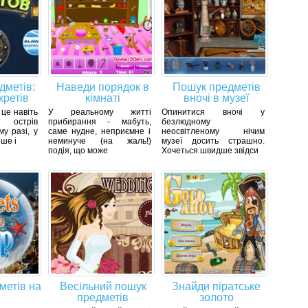
дметів:
Наведи порядок в
Пошук предметів
кретів
кімнаті
вночі в музеї
 це навіть
У реальному житті
Опинитися вночі у
 острів
прибирання - мабуть,
безлюдному
му разі, у
саме нудне, неприємне і
неосвітленому нічим
ше і
неминуче (на жаль!)
музеї досить страшно.
подія, що може
Хочеться швидше звідси
метів на
Весільний пошук
Знайди піратське
предметів
золото