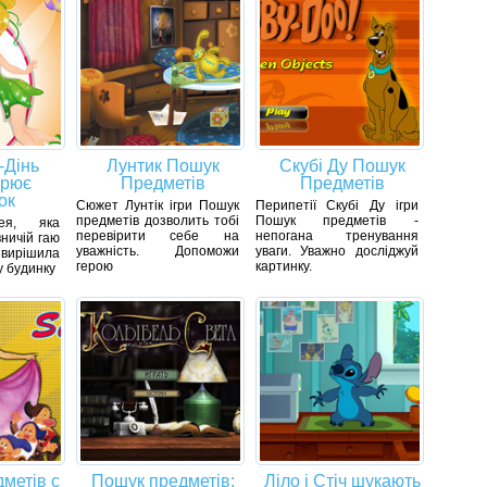
-Дінь
Лунтик Пошук
Скубі Ду Пошук
орює
Предметів
Предметів
ок
Сюжет Лунтік ігри Пошук
Перипетії Скубі Ду ігри
предметів дозволить тобі
Пошук предметів -
ея, яка
перевірити себе на
непогана тренування
ничій гаю
уважність. Допоможи
уваги. Уважно досліджуй
 вирішила
герою
картинку.
у будинку
метів c
Пошук предметів:
Ліло і Стіч шукають