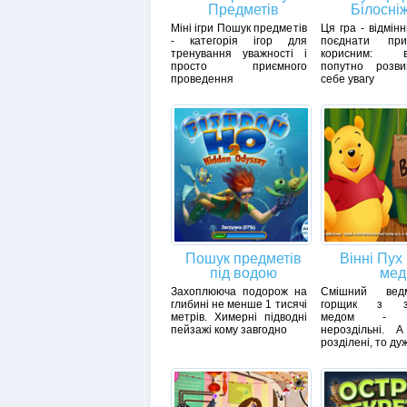
Предметів
Білосні
Міні ігри Пошук предметів
Ця гра - відмін
- категорія ігор для
поєднати пр
тренування уважності і
корисним: ві
просто приємного
попутно розв
проведення
себе увагу
Пошук предметів
Вінні Пух
під водою
мед
Захоплююча подорож на
Смішний вед
глибині не менше 1 тисячі
горщик з з
метрів. Химерні підводні
медом - п
пейзажі кому завгодно
нероздільні. 
розділені, то ду