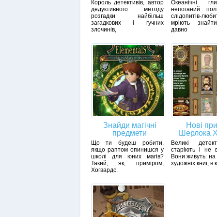
Король детективів, автор
Океанічні гл
дедуктивного методу
непоганий пол
розгадки найбільш
слідопитів-люби
загадкових і гучних
мріють знайт
злочинів,
давно
Знайди магічні
Нові пр
предмети
Шерлока 
Що ти будеш робити,
Великі детек
якщо раптом опинишся у
старіють і не 
школі для юних магів?
Вони живуть: на
Такий, як, приміром,
художніх книг, в 
Хогвардс.