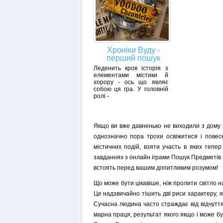
Хроніки Вуду -
перший пошук
Леденить кров історія з
елементами містики й
хорору - ось що являє
собою ця гра. У головній
ролі -
Якщо ви вже давненько не виходили з дому н
однозначно пора трохи освіжитися і повесе
містичних подій, взяти участь в яких тепе
завданнях з онлайн іграми Пошук Предметів р
встоять перед вашим допитливим розумом!
Що може бути цікавіше, ніж пролити світло н
Це надзвичайно тішить дві риси характеру, я
Сучасна людина часто страждає від відчуття
марна праця, результат якого якщо і може бу