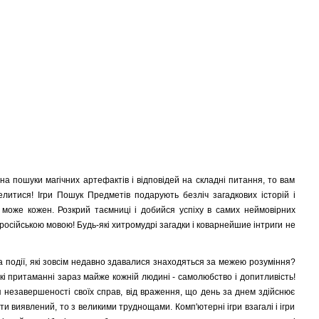
а пошуки магічних артефактів і відповідей на складні питання, то вам
литися! Ігри Пошук Предметів подарують безліч загадкових історій і
р може кожен. Розкрий таємниці і добийся успіху в самих неймовірних
осійською мовою! Будь-які хитромудрі загадки і коварнейшие інтриги не
а події, які зовсім недавно здавалися знаходяться за межею розуміння?
кі притаманні зараз майже кожній людині - самолюбство і допитливість!
 незавершеності своїх справ, від враження, що день за днем здійснює
ти виявлений, то з великими труднощами. Комп'ютерні ігри взагалі і ігри