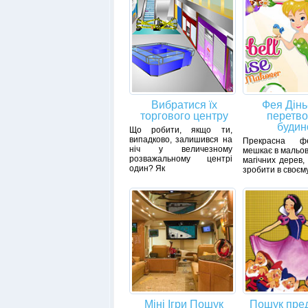
Вибратися їх
Фея Дінь
торгового центру
перетв
будин
Що робити, якщо ти,
випадково, залишився на
Прекрасна ф
ніч у величезному
мешкає в мальов
розважальному центрі
магічних дерев,
один? Як
зробити в своєм
Міні Ігри Пошук
Пошук пред