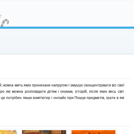
ій, кожна мить яких пронизане напругою і змушує сконцентрувати всі свої
ро які можна розповідати дітям і онукам, історій, після яких весь світ
 це потрібен лише комп'ютер і онлайн ігри Пошук предметів, грати в які