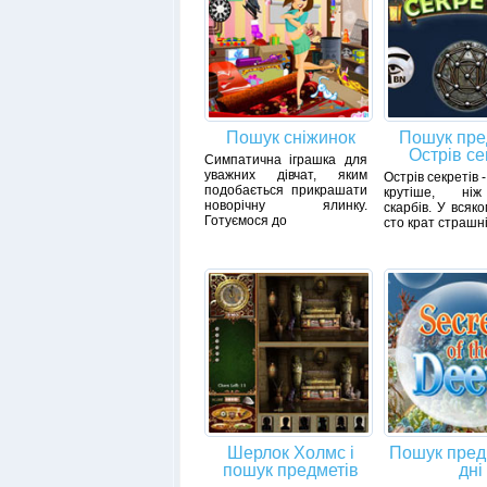
Пошук сніжинок
Пошук пре
Острів се
Симпатична іграшка для
уважних дівчат, яким
Острів секретів -
подобається прикрашати
крутіше, ніж
новорічну ялинку.
скарбів. У всяко
Готуємося до
сто крат страшні
Шерлок Холмс і
Пошук пред
пошук предметів
дні