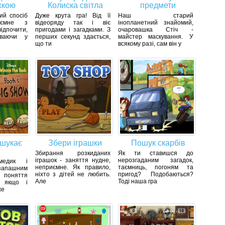
жкою
Колиска світла
предмети
ний спосіб
Дуже крута гра! Від її
Наш старий
иємне з
відеоряду так і віє
інопланетний знайомий,
дпочити,
пригодами і загадками. З
очаровашка Стіч -
иваючи у
перших секунд здається,
майстер маскування. У
що ти
всякому разі, сам він у
 шукає
Збери іграшки
Пошук скарбів
Збирання розкиданих
Як ти ставишся до
іграшок - заняття нудне,
нерозгаданим загадок,
медик і
неприємне. Як правило,
таємниць, погоням та
апашним
ніхто з дітей не любить.
пригод? Подобаються?
оняття
Але
Тоді наша гра
А якщо і
же