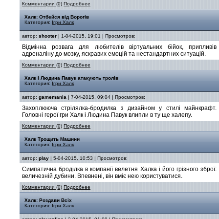
Комментарии (0)
Подробнее
Халк: Отбейся від Ворогів
Категория:
Ігри Халк
автор:
shooter
| 1-04-2015, 19:01 | Просмотров:
Відмінна розвага для любителів віртуальних бійок, припливів
адреналіну до мозку, яскравих емоцій та нестандартних ситуацій.
Комментарии (0)
Подробнее
Халк і Людина Павук атакують тролів
Категория:
Ігри Халк
автор:
gamemania
| 7-04-2015, 09:04 | Просмотров:
Захоплююча стрілялка-бродилка з дизайном у стилі майнкрафт.
Головні герої гри Халк і Людина Павук влипли в ту ще халепу.
Комментарии (0)
Подробнее
Халк Трощить Машини
Категория:
Ігри Халк
автор:
play
| 5-04-2015, 10:53 | Просмотров:
Симпатична броділка в компанії велетня Халка і його грізного зброї:
величезній дубини. Впевнені, він вміє нею користуватися.
Комментарии (0)
Подробнее
Халк: Роздави Всіх
Категория:
Ігри Халк