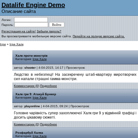
Datalife Engine Demo
Описание сайта
Логин:
Пароль:
Регистрация на сайте!
Забыли пароль?
Вы просматриваете мобильную версию сайта.
Перейти на полную версию сайта.
Ігри
»
Ігри Халк
Халк проти монстрів
Категория:
Ігри Халк
автор:
shooter
| 4-04-2015, 14:17 | Просмотров:
Людство в небезпеці! На засекречену штаб-квартиру миротворчих
сил напали страшні гамма-монстри.
Комментарии (0)
Подробнее
Халк гри 9: Атакуй Бункер
Категория:
Ігри Халк
автор:
playonline
| 4-04-2015, 09:24 | Просмотров:
Головне чарівність супер захоплюючої Халк гри 9 у відмінній графіці і
досить цікавому сюжеті.
Комментарии (0)
Подробнее
Розфарбуй Халка
Категория:
Ігри Халк