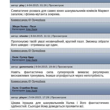
автор:
play
| 4-04-2015, 01:26 | Просмотров:
Симпатичне розвага для самих юних шанувальників коміксів Марвел
загалом, і фізика-мутанта зокрема.
Комментарии (0)
Подробнее
Збери Халка - Пазл
Категория:
Ігри Халк
автор:
shooter
| 8-04-2015, 11:11 | Просмотров:
Пропонуємо твоїй увазі незвичайний, круглий пазл. Зможеш зібрати
його швидко - отримаєш ще один.
Комментарии (0)
Подробнее
Халк: Супер Удар
Категория:
Ігри Халк
автор:
gamemania
| 8-04-2015, 19:44 | Просмотров:
Навіть фантастична сила супергероїв вимагає регулярних
виснажливих тренувань. Інакше атрофується через непотрібність.
Комментарии (0)
Подробнее
Халк: Стрибни Вгору
Категория:
Ігри Халк
автор:
player
| 5-04-2015, 17:29 | Просмотров:
Цікава іграшка для шанувальників Халка і його фантастичних
здібностей. Сьогодні йому доведеться проявити всі.