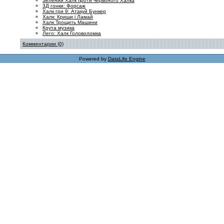
Зелений Халк проти червоного Халка
3Д гонки: Форсаж
Халк гри 9: Атакуй Бункер
Халк: Криши і Ламай
Халк Трощить Машини
Крута музика
Лего: Халк Головоломка
Комментарии (0)
Powered by
DataLife Engine