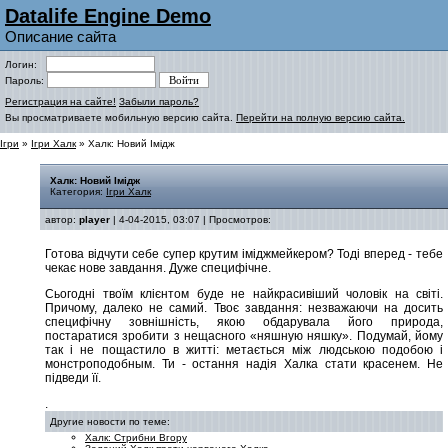
Datalife Engine Demo
Описание сайта
Логин:
Пароль:
Регистрация на сайте!
Забыли пароль?
Вы просматриваете мобильную версию сайта.
Перейти на полную версию сайта.
Ігри
»
Ігри Халк
» Халк: Новий Імідж
Халк: Новий Імідж
Категория:
Ігри Халк
автор:
player
| 4-04-2015, 03:07 | Просмотров:
Готова відчути себе супер крутим іміджмейкером? Тоді вперед - тебе
чекає нове завдання. Дуже специфічне.
Сьогодні твоїм клієнтом буде не найкрасивіший чоловік на світі.
Причому, далеко не самий. Твоє завдання: незважаючи на досить
специфічну зовнішність, якою обдарувала його природа,
постаратися зробити з нещасного «няшную няшку». Подумай, йому
так і не пощастило в житті: метається між людською подобою і
монстроподобным. Ти - остання надія Халка стати красенем. Не
підведи її.
.
Другие новости по теме:
Халк: Стрибни Вгору