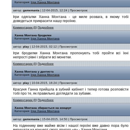
Категория:
Ігри Ханна Монтана
автор:
gamemania
| 12-04-2015, 12:24 | Просмотров:
Ігри одягалки Ханна Монтана - це миле розвага, в якому тобі
доведеться прикрасити нашу героїню.
Комментарии (0)
Подробнее
Ханна Монтана бродилки
Категория:
Ігри Ханна Монтана
автор:
play
| 12-04-2015, 02:12 | Просмотров:
Ігри бродилки Ханна Монтана пропонують тобі пройти всі їхні
непрості рівні і зібрати всі монетки.
Комментарии (0)
Подробнее
Ханна Монтана у дантиста
Категория:
Ігри Ханна Монтана
автор:
play
| 10-04-2015, 16:24 | Просмотров:
Красуня Ганна прийшла в зубний кабінет і тепер готова розповісти
тобі про те, як правильно доглядати за зубами.
Комментарии (0)
Подробнее
Ханна Монтана збирається на концерт
Категория:
Ігри Ханна Монтана
автор:
gamemania
| 15-04-2015, 14:50 | Просмотров:
На годиннику вже майже вісім і нашої героїні вже давно пора було
вирушати на концерт свого другого «я» - Ханни Монтани.