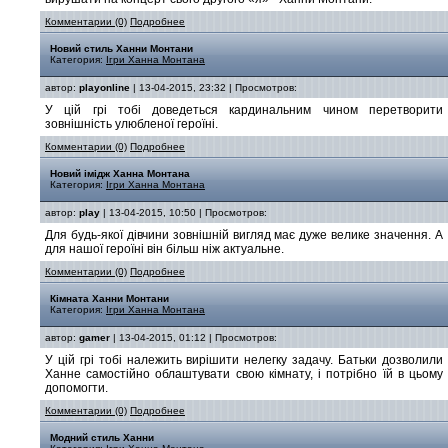
Комментарии (0)
Подробнее
Новий стиль Ханни Монтани
Категория:
Ігри Ханна Монтана
автор:
playonline
| 13-04-2015, 23:32 | Просмотров:
У цій грі тобі доведеться кардинальним чином перетворити
зовнішність улюбленої героїні.
Комментарии (0)
Подробнее
Новий імідж Ханна Монтана
Категория:
Ігри Ханна Монтана
автор:
play
| 13-04-2015, 10:50 | Просмотров:
Для будь-якої дівчини зовнішній вигляд має дуже велике значення. А
для нашої героїні він більш ніж актуальне.
Комментарии (0)
Подробнее
Кімната Ханни Монтани
Категория:
Ігри Ханна Монтана
автор:
gamer
| 13-04-2015, 01:12 | Просмотров:
У цій грі тобі належить вирішити нелегку задачу. Батьки дозволили
Ханне самостійно облаштувати свою кімнату, і потрібно їй в цьому
допомогти.
Комментарии (0)
Подробнее
Модний стиль Ханни