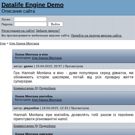
Datalife Engine Demo
Описание сайта
Логин:
Пароль:
Регистрация на сайте!
Забыли пароль?
Вы просматриваете мобильную версию сайта.
Перейти на полную версию сайта.
Ігри
»
Ігри Ханна Монтана
Ханна Монтана в кіно
Категория:
Ігри Ханна Монтана
автор:
gamer
| 15-04-2015, 20:57 | Просмотров:
Гра Hannah Montana в кіно - дуже популярна серед дівчаток, які
обожнюють історію школярки, потай від усіх провідну життя
суперзірки.
Комментарии (0)
Подробнее
Ханна Монтана коктейль
Категория:
Ігри Ханна Монтана
автор:
playonline
| 16-04-2015, 12:33 | Просмотров:
Hannah Montana ігри коктейль дозволять тобі разом із героїнею
приготувати різноманітні напої.
Комментарии (0)
Подробнее
Ханна Монтана одягалки