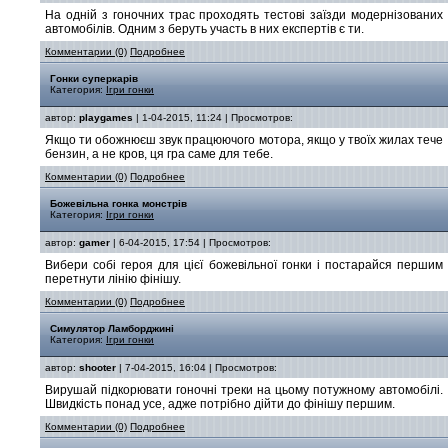
На одній з гоночних трас проходять тестові заїзди модернізованих
автомобілів. Одним з беруть участь в них експертів є ти.
Комментарии (0)
Подробнее
Гонки суперкарів
Категория:
Ігри гонки
автор:
playgames
| 1-04-2015, 11:24 | Просмотров:
Якщо ти обожнюєш звук працюючого мотора, якщо у твоїх жилах тече
бензин, а не кров, ця гра саме для тебе.
Комментарии (0)
Подробнее
Божевільна гонка монстрів
Категория:
Ігри гонки
автор:
gamer
| 6-04-2015, 17:54 | Просмотров:
Вибери собі героя для цієї божевільної гонки і постарайся першим
перетнути лінію фінішу.
Комментарии (0)
Подробнее
Симулятор Ламборджині
Категория:
Ігри гонки
автор:
shooter
| 7-04-2015, 16:04 | Просмотров:
Вирушай підкорювати гоночні треки на цьому потужному автомобілі.
Швидкість понад усе, адже потрібно дійти до фінішу першим.
Комментарии (0)
Подробнее