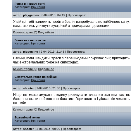
Гонка в іншому світі
Категория:
Ігри гонки
автор:
playgames
| 6-04-2015, 04:49 | Просмотров:
У цій грі тобі належить пройти безліч випробувань потойбічного світу,
намагаючись уникнути зустрічей з примарами і демонами.
Комментарии (0)
Подробнее
Гонки на снегоциклах
Категория:
Ігри гонки
автор:
playonline
| 2-04-2015, 21:48 | Просмотров:
Взимку, коли швидкісні траси з перешкодами покриває сніг, приходить
час екстремальних гонок на снігоходах.
Комментарии (0)
Подробнее
Смертельна гонка по рейках
Категория:
Ігри гонки
автор:
shooter
| 7-04-2015, 21:30 | Просмотров:
Ніщо не може змусити людину ризикувати власним життям так, як
бажання стати неймовірно багатим. Гори золота і діамантів чекають
на тебе.
Комментарии (0)
Подробнее
Божевільні гонки
Категория:
Ігри гонки
автор:
shooter
| 3-04-2015, 08:00 | Просмотров: