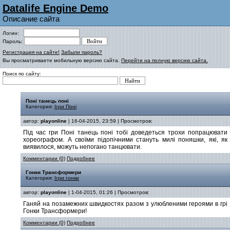
Datalife Engine Demo
Описание сайта
Логин:
Пароль:
Регистрация на сайте!
Забыли пароль?
Вы просматриваете мобильную версию сайта.
Перейти на полную версию сайта.
Поиск по сайту:
Поні танець поні
Категория:
Ігри Поні
автор:
playonline
| 16-04-2015, 23:59 | Просмотров:
Під час гри Поні танець поні тобі доведеться трохи попрацювати
хореографом. А своїми підопічними стануть милі поняшки, які, як
виявилося, можуть непогано танцювати.
Комментарии (0)
Подробнее
Гонки Трансформери
Категория:
Ігри гонки
автор:
playonline
| 1-04-2015, 01:26 | Просмотров:
Ганяй на позамежних швидкостях разом з улюбленими героями в грі
Гонки Трансформери!
Комментарии (0)
Подробнее