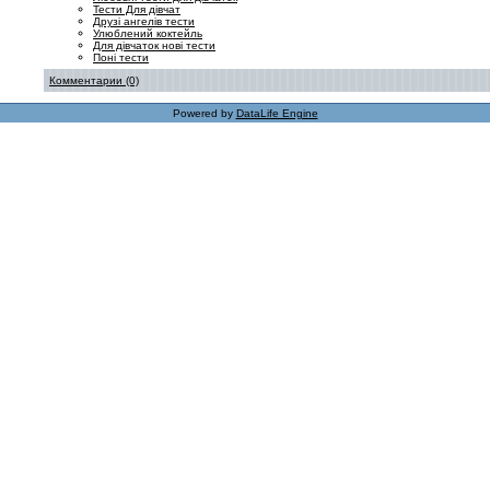
Тести Для дівчат
Друзі ангелів тести
Улюблений коктейль
Для дівчаток нові тести
Поні тести
Комментарии (0)
Powered by
DataLife Engine