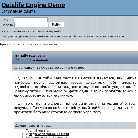
Datalife Engine Demo
Описание сайта
Логин:
Пароль:
Регистрация на сайте!
Забыли пароль?
Вы просматриваете мобильную версию сайта.
Перейти на полную версию сайта.
Ігри
»
Ігри тести
» Біг тайм раш тести
Біг тайм раш тести
Категория:
Ігри тести
автор:
gamer
| 16-04-2015, 05:29 | Просмотров:
Під час гри Біг тайм раш тести ти зможеш дізнатися, який квітка
найбільш повно відповідає твоєму характеру. Тобі належить
відповісти на кілька запитань, що стосуються твоїх уподобань. У
кожному питанні необхідно вибрати один із трьох варіантів, кожен з
яких супроводжується картинкою.
Після того, як ти відповіси на всі запитання, на екрані з'явиться
результат. Ти зможеш побачити квітку, який найбільш підходить тобі, і
прочитати його опис стосовно до твого характеру.
.
Другие новости по теме:
Тести Віолетта
Для дівчаток прикольні тести
Любовні тести для дівчаток