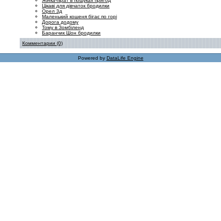
Жінка-пірат в пошуках пригод
Цікаві для дівчаток бродилки
Орел 3д
Маленький кошеня бігає по горі
Дорога додому
Тому в Зомбіленд
Баранчик Шон бродилки
Комментарии (0)
Powered by
DataLife Engine