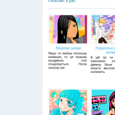
Похожі ігри:
Макіяж аніме
Наречені в
анім
Якщо ти любиш японську
анімацію, то ця іграшка
В цій грі ти
неодмінно тобі
закоханих х
сподобається. Після
дівчину. Вони 
запуску гри
зіграти весілл
належить