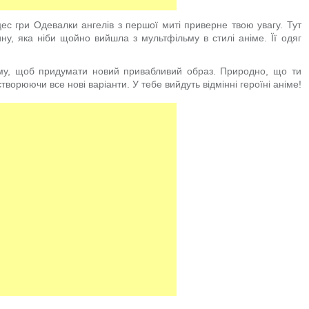
ес гри Одевалки ангелів з першої миті приверне твою увагу. Тут
ну, яка ніби щойно вийшла з мультфільму в стилі аніме. Її одяг
ому, щоб придумати новий привабливий образ. Природно, що ти
творюючи все нові варіанти. У тебе вийдуть відмінні героїні аніме!