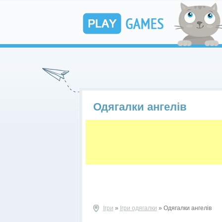
Одягалки ангелів
Ігри
»
Ігри одягалки
» Одягалки ангелів