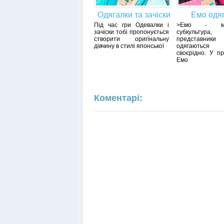
Одягалки та зачіски
Емо одя
Під час гри Одевалки і
>Емо - мол
зачіски тобі пропонується
субкультура,
створити оригінальну
представни
дівчину в стилі японської
одягаються
своєрідно. У пр
Емо
Коментарі: