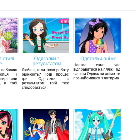
 стилі
Одягалки з
Одягалки аніме
е
результатом
Настає саме час
відправитися на пляж! Під
 побачиш
Любиш, коли твою роботу
час гри Одевалки аніме ти
лопця і
оцінюють? Тоді процес
познайомишся з чотирма
вирішили
гри Одевалки з
я, а тобі
результатом тобі теж
сподобається.