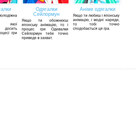
галки
Одягалки
Аніме одягалки
Сейлормун
одіжна
Якщо ти любиш і японську
анімацію, і модні наряди,
Якщо ти обожнюєш
ки якої
то тобі точно
японську анімацію, то і
 досить
сподобається ця гра.
процес гри Одевалки
оцесі гри
Сейлормун тебе точно
приведе в захват.