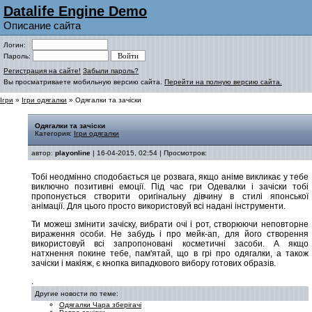
Datalife Engine Demo
Описание сайта
Логин:
Пароль:
Регистрация на сайте!
Забыли пароль?
Вы просматриваете мобильную версию сайта.
Перейти на полную версию сайта.
Ігри
»
Ігри одягалки
» Одягалки та зачіски
Одягалки та зачіски
Категория:
Ігри одягалки
автор:
playonline
| 16-04-2015, 02:54 | Просмотров:
Тобі неодмінно сподобається це розвага, якщо аніме викликає у тебе
виключно позитивні емоції. Під час гри Одевалки і зачіски тобі
пропонується створити оригінальну дівчину в стилі японської
анімації. Для цього просто використовуй всі надані інструменти.
Ти можеш змінити зачіску, вибрати очі і рот, створюючи неповторне
вираження особи. Не забудь і про мейк-ап, для його створення
використовуй всі запропоновані косметичні засоби. А якщо
натхнення покине тебе, пам'ятай, що в грі про одягалки, а також
зачіски і макіяж, є кнопка випадкового вибору готових образів.
.
Другие новости по теме:
Одягалки Чара зберігачі