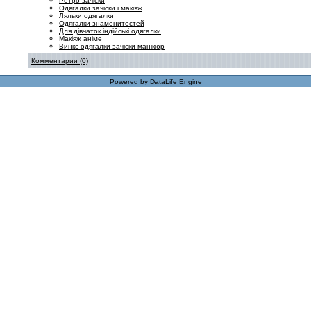
Ретро зачіски
Одягалки зачіски і макіяж
Ляльки одягалки
Одягалки знаменитостей
Для дівчаток індійські одягалки
Макіяж аніме
Винкс одягалки зачіски манікюр
Комментарии (0)
Powered by
DataLife Engine