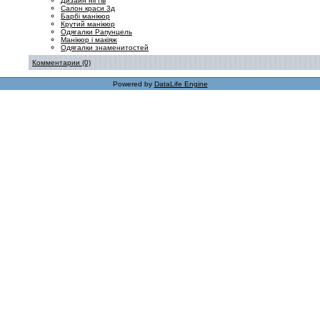
Дизайн нігтів
Салон краси 3д
Барбі манікюр
Крутий манікюр
Одягалки Рапунцель
Манікюр і макіяж
Одягалки знаменитостей
Комментарии (0)
Powered by
DataLife Engine