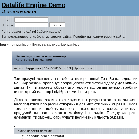
Datalife Engine Demo
Описание сайта
Логин:
Пароль:
Регистрация на сайте!
Забыли пароль?
Вы просматриваете мобильную версию сайта.
Перейти на полную версию сайта.
Ігри
»
Ігри манікюр
» Винкс одягалки зачіски манікюр
Винкс одягалки зачіски манікюр
Категория:
Ігри манікюр
автор:
playgames
| 15-04-2015, 05:53 | Просмотров:
Три красуні чекають на тебе з нетерпінням! Гра Винкс одягалки
манікюр зачіски пропонує попрацювати стилістом відразу для кількох
дівчат. Тут ти зможеш обрати для героїнь відповідні зачіски, зробити
їм шикарний манікюр і підібрати милі прикраси.
Дівчата напевно залишаться задоволені результатом, а ти зможеш
насолодитися процесом створення для них стильних образів. Після
того, як закінчиш роботу над зовнішністю героїнь, перезапусти гру і
придумай їм нові варіанти макіяжу і нарядів. Поєднуючи різні
елементи, ти зможеш отримувати величезну кількість образів.
.
Другие новости по теме:
Холодне серце одягалки