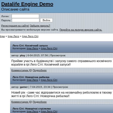
Datalife Engine Demo
Описание сайта
Логин:
Пароль:
Регистрация на сайте!
Забыли пароль?
Вы просматриваете мобильную версию сайта.
Перейти на полную версию сайта.
Ігри
»
Ігри Лего
»
Ігри Лего Сіті
Лего Сіті: Космічний запуск
Категория:
Ігри Лего
»
Ігри Лего Сіті
автор:
play
| 6-04-2015, 07:56 | Просмотров:
Прийми участь в будівництві і запуску самого справжнього космічного
корабля в грі Лего Сіті: Космічний запуск!!
Комментарии (0)
Подробнее
Лего Сіті: Новорічна рибалка
Категория:
Ігри Лего
»
Ігри Лего Сіті
автор:
gamer
| 7-04-2015, 23:34 | Просмотров:
Новий рік - саме час відправитися на незвичайну риболовлю в твоєму
житті в грі Лего Сіті: Новорічна рибалка!!
Комментарии (0)
Подробнее
Лего Сіті: Новорічні стрілялки
Категория:
Ігри Лего
»
Ігри Лего Сіті