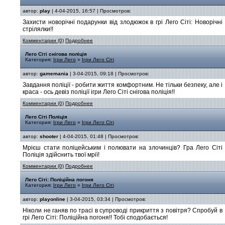
автор:
play
| 4-04-2015, 16:57 | Просмотров:
Захисти новорічні подарунки від злодюжок в грі Лего Сіті: Новорічні
стрілялки!!
Комментарии (0)
Подробнее
Лего Сіті снігова поліція
Категория:
Ігри Лего
»
Ігри Лего Сіті
автор:
gamemania
| 3-04-2015, 09:18 | Просмотров:
Завдання поліції - робити життя комфортним. Не тільки безпеку, але і
краса - ось девіз поліції ігри Лего Сіті снігова поліція!!
Комментарии (0)
Подробнее
Лего Сіті Поліція
Категория:
Ігри Лего
»
Ігри Лего Сіті
автор:
shooter
| 4-04-2015, 01:48 | Просмотров:
Мрієш стати поліцейським і полювати на злочинців? Гра Лего Сіті
Поліція здійснить твої мрії!
Комментарии (0)
Подробнее
Лего Сіті: Поліційна погоня
Категория:
Ігри Лего
»
Ігри Лего Сіті
автор:
playonline
| 3-04-2015, 03:34 | Просмотров:
Ніколи не ганяв по трасі в супроводі прикриття з повітря? Спробуй в
грі Лего Сіті: Поліційна погоня!! Тобі сподобається!