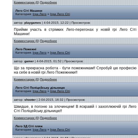
Комментарии (0)
Подробнее
Лего Сіті Машини
Категория:
Ігри Лего
»
Ігри Лего Сіті
автор:
playgames
| 4-04-2015, 12:22 | Просмотров:
Прийми участь в стрімких Лего-перегонах у новій грі Лего Сіті
Машини!
Комментарии (0)
Подробнее
Лего Пожежні
Категория:
Ігри Лего
»
Ігри Лего Сіті
автор:
gamer
| 4-04-2015, 01:52 | Просмотров:
Що за прекрасна робота - бути пожежникам!! Спробуй цю професію
на себе в новій грі Лего Пожежники!!
Комментарии (0)
Подробнее
Лего Сіті Поліцейську дільницю
Категория:
Ігри Лего
»
Ігри Лего Сіті
автор:
shooter
| 2-04-2015, 16:32 | Просмотров:
Швидше, в погоню за злочинцем! В яскравій і захоплюючій грі Лего
Сіті Поліцейську дільницю!!
Комментарии (0)
Подробнее
Лего 3Д Сіті пляж
Категория:
Ігри Лего
»
Ігри Лего Сіті