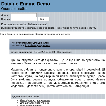
Datalife Engine Demo
Описание сайта
Логин:
Пароль:
Регистрация на сайте!
Забыли пароль?
Вы просматриваете мобильную версию сайта.
Перейти на полную версию сайта.
Ігри
»
Ігри Лего для дівчаток
» Конструктор лего для дівчаток
Конструктор лего для дівчаток
Категория:
Ігри Лего для дівчаток
автор:
gamemania
| 13-04-2015, 15:58 | Просмотров:
Ігри Конструктор Лего для дівчаток - це не що інше, як супергонки на
машинах. Захоплююче та азартне протистояння.
Машини, зібрані з популярного конструктора, міцні і довговічні. Ці
якості вони придбали завдяки специфіці своєї конструкції. Вона
настільки крута, що водії вирішили навіть влаштувати турнір. Траса
була вибрана досить складна: обмежений простір плюс безліч
перешкод і загороджень. Тобі доведеться позмагатися з багатьма
моделями, і довести всім, що твій автомобіль - найкращий.
.
Другие новости по теме:
Лего френдс для дівчаток
Для дівчаток Лего Френц
Лего рятувальники