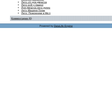
Лего сіті для дівчаток
Лего осіб у лікарні
Для дівчаток лего дупло
Лего Машини Гонки
Лего: Пожежники в Місті
Комментарии (0)
Powered by
DataLife Engine