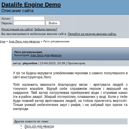
Datalife Engine Demo
Описание сайта
Логин:
Пароль:
Регистрация на сайте!
Забыли пароль?
Вы просматриваете мобильную версию сайта.
Перейти на полную версию сайта.
Ігри
»
Ігри Лего для дівчаток
» Лего рятувальники
Лего рятувальники
Категория:
Ігри Лего для дівчаток
автор:
playonline
| 15-04-2015, 10:39 | Просмотров:
У грі ти будеш керувати улюбленими героями з самого популярного в
світі конструктора Лего.
Тобі належить виконати благородну місію - врятувати людей з
тонучого корабля. Відчуй себе справжнім героєм і вирушай на
завдання. Твій катер патрулював прибережні води і отримав наказ
іти в район аварії. Збирай потерпілих, плаваючих у воді. Коли у тебе
буде повний катер врятованих людей, за тобою прилетить вертоліт.
Тільки уникай небезпечних акул і рифів, і не забувай про призи та
нагороди.
.
Другие новости по теме:
Лего сіті для дівчаток