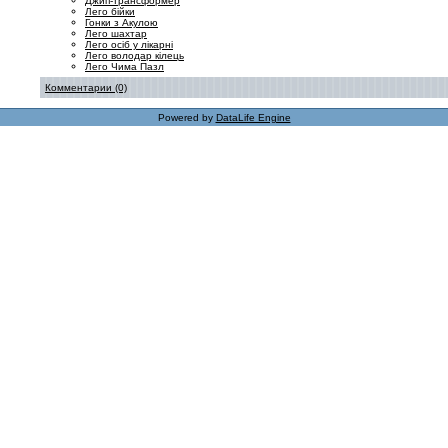
Джип-трансформер
Лего бійки
Гонки з Акулою
Лего шахтар
Лего осіб у лікарні
Лего володар кілець
Лего Чима Пазл
Комментарии (0)
Powered by
DataLife Engine