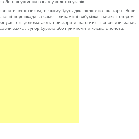
ора Лего спустишся в шахту золотошукачів.
равляти вагончиком, в якому їдуть два чоловічка-шахтаря. Вони
енні перешкоди, а саме - динамітні вибухівки, пастки і огорожі.
 бонуси, які допомагають прискорити вагончик, поповнити запас
овий захист, супер бурило або примножити кількість золота.