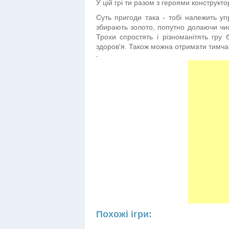
У цій грі ти разом з героями конструкт
Суть пригоди така - тобі належить уп
збирають золото, попутно долаючи числ
Трохи спростять і різноманітять гру
здоров'я. Також можна отримати тимчас
.
Похожі ігри: