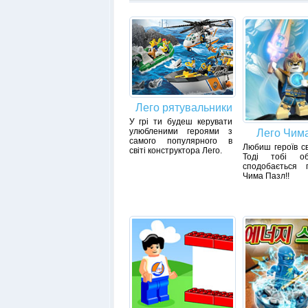
Лего рятувальники
У грі ти будеш керувати
улюбленими героями з
Лего Чим
самого популярного в
Любиш героїв св
світі конструктора Лего.
Тоді тобі обо
сподобається 
Чима Пазл!!