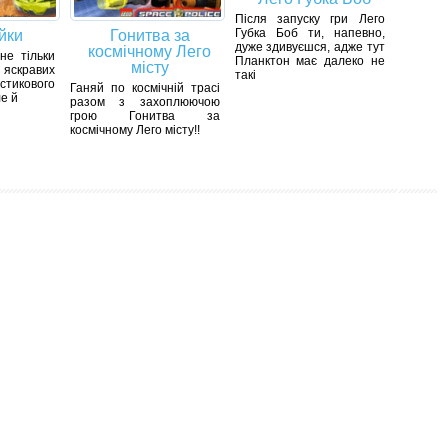
Після запуску гри Лего
Губка Боб ти, напевно,
йки
Гонитва за
дуже здивуєшся, адже тут
космічному Лего
не тільки
Планктон має далеко не
місту
яскравих
такі
тикового
Ганяй по космічній трасі
е й
разом з захоплюючою
грою Гонитва за
космічному Лего місту!!