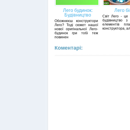
Лего будинок:
Лего бі
Будівництво
Світ Лего - це 
будівництво з 
Обожнюєш конструктори
елементів плас
Лего? Тоді сюжет нашої
конструктора, ал
нової оригінальної Лего-
будинок гри тобі теж
повинен
Коментарі: