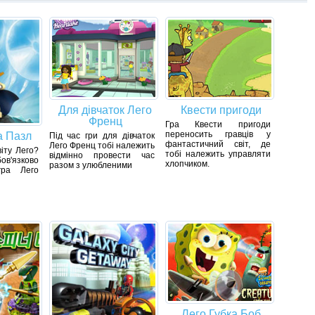
Для дівчаток Лего
Квести пригоди
Френц
Гра Квести пригоди
переносить гравців у
а Пазл
Під час гри для дівчаток
фантастичний світ, де
Лего Френц тобі належить
іту Лего?
тобі належить управляти
відмінно провести час
в'язково
хлопчиком.
разом з улюбленими
гра Лего
Лего Губка Боб