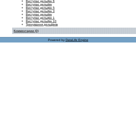
Виступає дельфін 6
Виступає дельфін
Виступає дельфін 5
Виступає дельфін 3
Виступає дельфін
Виступає дельфін 1
Виступає дельфін 10
Тренування дельфінів
Комментарии (0)
Powered by
DataLife Engine