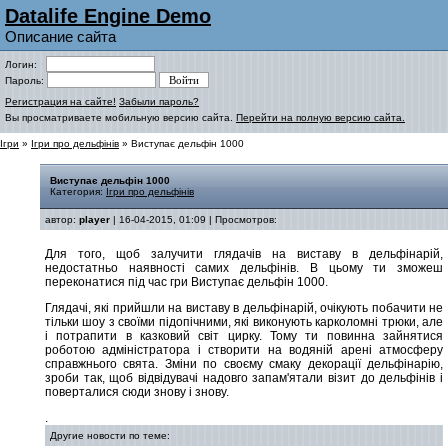
Datalife Engine Demo
Описание сайта
Логин:
Пароль:
Регистрация на сайте!
Забыли пароль?
Вы просматриваете мобильную версию сайта.
Перейти на полную версию сайта.
Ігри
»
Ігри про дельфінів
» Виступає дельфін 1000
Виступає дельфін 1000
Категория:
Ігри про дельфінів
автор:
player
| 16-04-2015, 01:09 | Просмотров:
Для того, щоб залучити глядачів на виставу в дельфінарій,
недостатньо наявності самих дельфінів. В цьому ти зможеш
переконатися під час гри Виступає дельфін 1000.
Глядачі, які прийшли на виставу в дельфінарій, очікують побачити не
тільки шоу з своїми підопічними, які виконують карколомні трюки, але
і потрапити в казковий світ цирку. Тому ти повинна зайнятися
роботою адміністратора і створити на водяній арені атмосферу
справжнього свята. Зміни по своєму смаку декорації дельфінарію,
зроби так, щоб відвідувачі надовго запам'ятали візит до дельфінів і
поверталися сюди знову і знову.
.
Другие новости по теме: