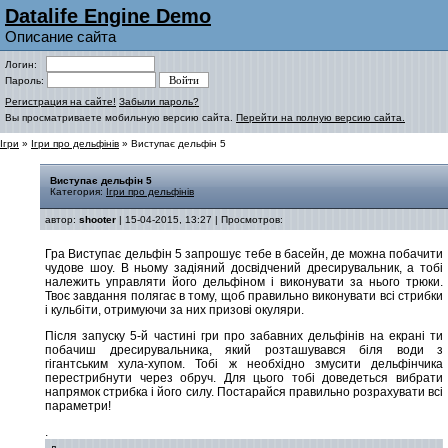
Datalife Engine Demo
Описание сайта
Логин:
Пароль:
Регистрация на сайте!
Забыли пароль?
Вы просматриваете мобильную версию сайта.
Перейти на полную версию сайта.
Ігри
»
Ігри про дельфінів
» Виступає дельфін 5
Виступає дельфін 5
Категория:
Ігри про дельфінів
автор:
shooter
| 15-04-2015, 13:27 | Просмотров:
Гра Виступає дельфін 5 запрошує тебе в басейн, де можна побачити
чудове шоу. В ньому задіяний досвідчений дресирувальник, а тобі
належить управляти його дельфіном і виконувати за нього трюки.
Твоє завдання полягає в тому, щоб правильно виконувати всі стрибки
і кульбіти, отримуючи за них призові окуляри.
Після запуску 5-й частині гри про забавних дельфінів на екрані ти
побачиш дресирувальника, який розташувався біля води з
гігантським хула-хупом. Тобі ж необхідно змусити дельфінчика
перестрибнути через обруч. Для цього тобі доведеться вибрати
напрямок стрибка і його силу. Постарайся правильно розрахувати всі
параметри!
.