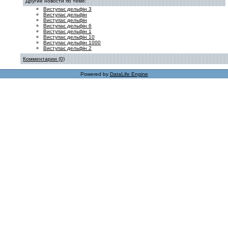
Другие новости по теме:
Виступає дельфін 3
Виступає дельфін
Виступає дельфін
Виступає дельфін 6
Виступає дельфін 1
Виступає дельфін 10
Виступає дельфін 1000
Виступає дельфін 2
Комментарии (0)
Powered by
DataLife Engine