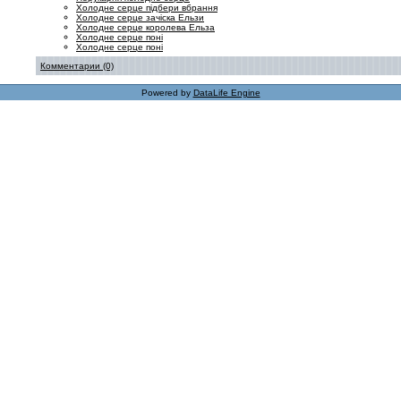
Холодне серце підбери вбрання
Холодне серце зачіска Ельзи
Холодне серце королева Ельза
Холодне серце поні
Холодне серце поні
Комментарии (0)
Powered by
DataLife Engine