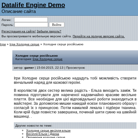
Datalife Engine Demo
Описание сайта
Логин:
Пароль:
Регистрация на сайте!
Забыли пароль?
Вы просматриваете мобильную версию сайта.
Перейти на полную версию сайта.
Ігри
»
Ігри Холодне серце
» Холодне серце російською
Холодне серце російською
Категория:
Ігри Холодне серце
автор:
gamer
| 15-04-2015, 22:13 | Просмотров:
Ігри Холодне серце російською нададуть тобі можливість створити
вінчальний наряд для казкової героїні.
В королівстві двох сестер велика радість - Ельза виходить заміж. Ти
повинна підготувати для нареченої надзвичайно красиве весільне
плаття. Все необхідне для цієї відповідальної роботи знаходиться в
майстерні. За допомогою мишки накидай ескізи планованого образу і
согласуй їх з принцесою. Потім намалюй лекала і підбери тканина.
Коли крій буде повністю завершена, починай шити сукню на швейній
машинці.
.
Другие новости по теме:
Холодне серце весілля ельзи
Весілля Ельзи і Джека
Перукарня холодне серце