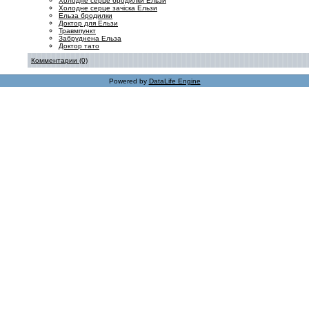
Холодне серце бродилки Ельзи
Холодне серце зачіска Ельзи
Ельза бродилки
Доктор для Ельзи
Травмпункт
Забруднена Ельза
Доктор тато
Комментарии (0)
Powered by
DataLife Engine