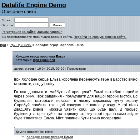
Datalife Engine Demo
Описание сайта
Логин:
Пароль:
Регистрация на сайте!
Забыли пароль?
Вы просматриваете мобильную версию сайта.
Перейти на полную версию сайта.
Ігри
»
Ігри Принцеси
» Холодне серце королева Ельза
Холодне серце королева Ельза
Категория:
Ігри Принцеси
автор:
player
| 16-04-2015, 09:29 | Просмотров:
Ігри Холодне серце Ельза королева перенесуть тебе в царство вічної
мерзлоти, льоду і снігу.
Готова допомогти майбутньої принцеси? Ельзі потрібно перейти
через річку. Твоє завдання - побудувати для нашої героїні місток. Всі
будівельні матеріали показані в лівому верхньому кутку екрану.
Спробуй зробити так, щоб красуня не впала у воду. У грі цілих
двадцять рівнів і можеш уявити собі, що буде далі. В процесі
будівництва орієнтуйся на червону стрілку вгорі екрана саме звідти
буде з'являтися Ельза. Міст повинен бути точно посередині.
.
Другие новости по теме:
Холодне серце пригоди Ельзи