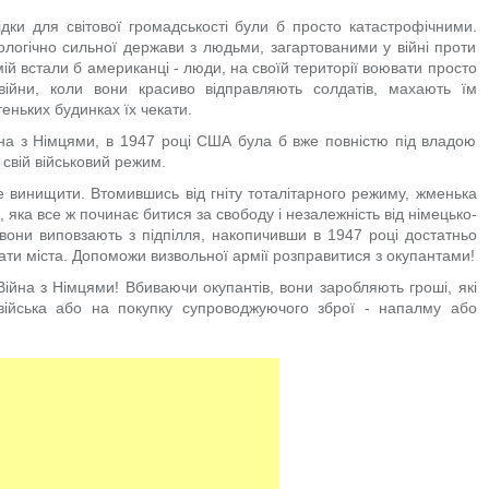
ідки для світової громадськості були б просто катастрофічними.
ологічно сильної держави з людьми, загартованими у війні проти
рмій встали б американці - люди, на своїй території воювати просто
 війни, коли вони красиво відправляють солдатів, махають їм
еньких будинках їх чекати.
йна з Німцями, в 1947 році США була б вже повністю під владою
 свій військовий режим.
 винищити. Втомившись від гніту тоталітарного режиму, жменька
яка все ж починає битися за свободу і незалежність від німецько-
вони виповзають з підпілля, накопичивши в 1947 році достатньо
ати міста. Допоможи визвольної армії розправитися з окупантами!
 Війна з Німцями! Вбиваючи окупантів, вони заробляють гроші, які
ійська або на покупку супроводжуючого зброї - напалму або