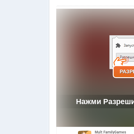
РАЗР
Нажми Разрешит