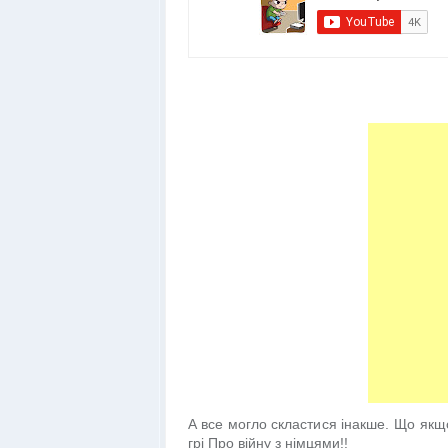
А все могло скластися інакше. Що якщо
грі Про війну з німцями!!