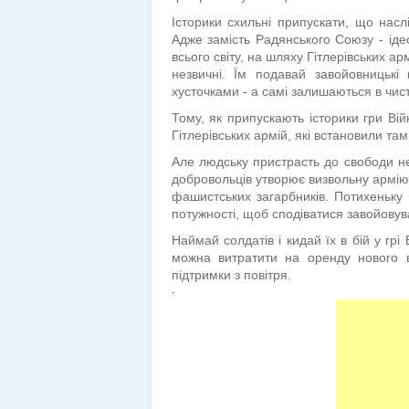
Історики схильні припускати, що насл
Адже замість Радянського Союзу - іде
всього світу, на шляху Гітлерівських а
незвичні. Їм подавай завойовницькі
хусточками - а самі залишаються в чист
Тому, як припускають історики гри Ві
Гітлерівських армій, які встановили там
Але людську пристрасть до свободи не
добровольців утворює визвольну армію, 
фашистських загарбників. Потихеньку 
потужності, щоб сподіватися завойовув
Наймай солдатів і кидай їх в бій у грі
можна витратити на оренду нового в
підтримки з повітря.
.