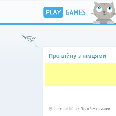
Про війну з німцями
Ігри
»
Ігри Війна
» Про війну з німцями