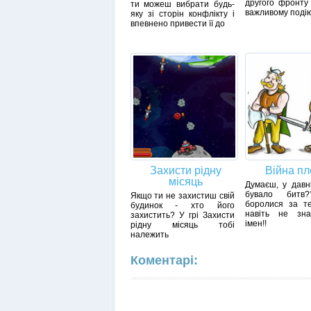
другого фронту
ти можеш вибрати будь-
важливому поді
яку зі сторін конфлікту і
впевнено привести її до
Захисти рідну
Війна п
місяць
Думаєш, у давн
бувало битв
Якщо ти не захистиш свій
боролися за те
будинок - хто його
навіть не зна
захистить? У грі Захисти
імен!!
рідну місяць тобі
належить
Коментарі: