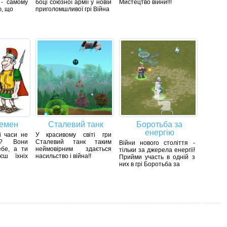
 - самому
боці союзної армії у новій
Мистецтво війни!!!
ю, що
приголомшливої грі Війна
лемен
Сталевий танк
Боротьба за
енергію
і часи не
У красивому світі гри
?? Вони
Сталевий танк таким
Війни нового століття -
бе, а ти
неймовірним здається
тільки за джерела енергії!
єш їхніх
насильство і війна!!
Прийми участь в одній з
них в грі Боротьба за