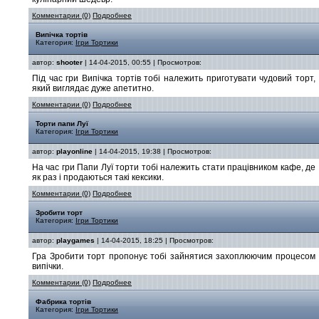
Комментарии (0)
Подробнее
Випічка тортів
Категория:
Ігри Тортики
автор:
shooter
| 14-04-2015, 00:55 | Просмотров:
Під час гри Випічка тортів тобі належить приготувати чудовий торт,
який виглядає дуже апетитно.
Комментарии (0)
Подробнее
Торти папи Луї
Категория:
Ігри Тортики
автор:
playonline
| 14-04-2015, 19:38 | Просмотров:
На час гри Папи Луї торти тобі належить стати працівником кафе, де
як раз і продаються такі кексики.
Комментарии (0)
Подробнее
Зробити торт
Категория:
Ігри Тортики
автор:
playgames
| 14-04-2015, 18:25 | Просмотров:
Гра Зробити торт пропонує тобі зайнятися захоплюючим процесом
випічки.
Комментарии (0)
Подробнее
Фабрика тортів
Категория:
Ігри Тортики