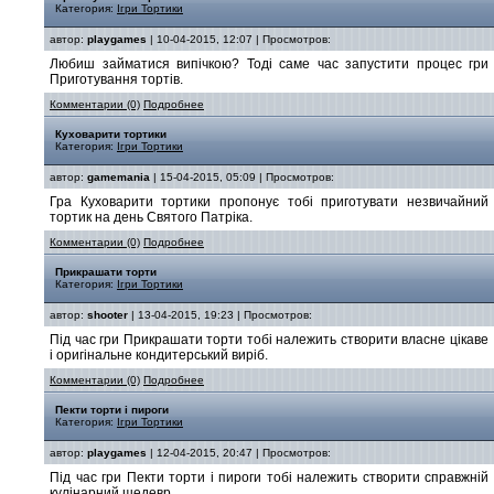
Категория:
Ігри Тортики
автор:
playgames
| 10-04-2015, 12:07 | Просмотров:
Любиш займатися випічкою? Тоді саме час запустити процес гри
Приготування тортів.
Комментарии (0)
Подробнее
Куховарити тортики
Категория:
Ігри Тортики
автор:
gamemania
| 15-04-2015, 05:09 | Просмотров:
Гра Куховарити тортики пропонує тобі приготувати незвичайний
тортик на день Святого Патріка.
Комментарии (0)
Подробнее
Прикрашати торти
Категория:
Ігри Тортики
автор:
shooter
| 13-04-2015, 19:23 | Просмотров:
Під час гри Прикрашати торти тобі належить створити власне цікаве
і оригінальне кондитерський виріб.
Комментарии (0)
Подробнее
Пекти торти і пироги
Категория:
Ігри Тортики
автор:
playgames
| 12-04-2015, 20:47 | Просмотров:
Під час гри Пекти торти і пироги тобі належить створити справжній
кулінарний шедевр.