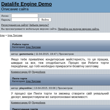
Datalife Engine Demo
Описание сайта
Логин:
Пароль:
Регистрация на сайте!
Забыли пароль?
Вы просматриваете мобильную версию сайта.
Перейти на полную версию сайта.
Ігри
»
Ігри Тортики
Робити торти
Категория:
Ігри Тортики
автор:
gamemania
| 11-04-2015, 19:47 | Просмотров:
Якщо тебе приваблює кондитерське майстерність, то ця іграшка,
швидше за все, теж сподобається. Процес гри Робити торти
передбачає, що тобі необхідно прикрасити бісквітну заготовку.
Комментарии (0)
Подробнее
Пекти торти
Категория:
Ігри Тортики
автор:
playonline
| 13-04-2015, 03:08 | Просмотров:
У процесі гри Пекти торти ти зможеш створити свій унікальний
десерт, використовуючи всі запропоновані можливості.
Комментарии (0)
Подробнее
Приготування тортів