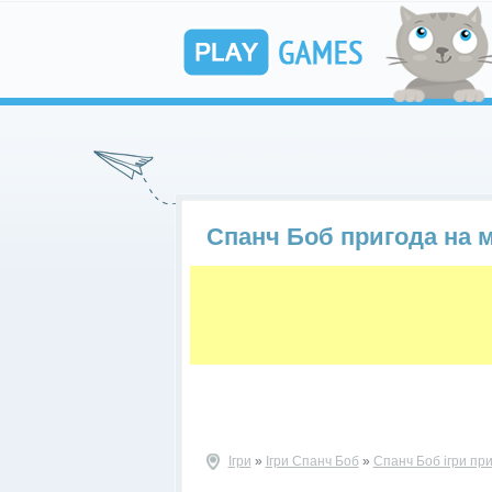
Спанч Боб пригода на 
Ігри
»
Ігри Спанч Боб
»
Спанч Боб ігри пр