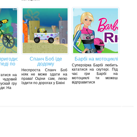
пригоди:
Спанч Боб їде
Барбі на мотоциклі
педі по
додому
Суперзірка Барбі любить
кататися на скутері. Під
Неспроста Спанч Боб
час гри Барбі на
ніяк не може здати на
татися на
мотоциклі ти можеш
права! Оціни сам, легко
 чудовий
відправитися
їздити по дорогах у Бікіні
пускай гру
ди: На