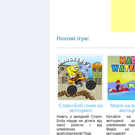
Похожі ігри:
Спанч Боб гонки на
Маріо на 
мотоциклі
мотоци
Навіть у вихідний Спанч
Катайся на 
Бобу нікуди не дітися від
мотоциклі 
своєї роботи і від
улюбленим геро
улюблених
Маріо на в
крабсбургеров! Піди
мотоциклі!!