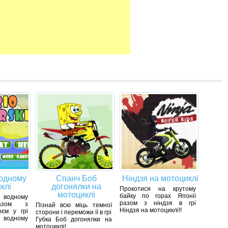
водному
Спанч Боб
Ніндзя на мотоциклі
клі
догонялки на
Прокотися на крутому
мотоциклі
байку по горах Японії
водному
разом з ніндзя в грі
разом з
Пізнай всю міць темної
Ніндзя на мотоциклі!!
єм у грі
сторони і переможи її в грі
одному
Губка Боб догонялки на
мотоциклі!