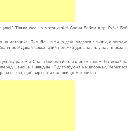
иклі? Тільки їзда на мотоциклі зі Спанч Бобом в грі Губка Боб
 на мотоциклі! Тим більше якщо день видався вільний, а погодка
панч Боб! Давай, адже такий погожий день навіть у нас, в океані,
улянку разом зі Спанч Бобом і його залізним конем! Натискай на
и вперед швидше і швидше. Підстрибуючи на вибоїнах, бережися
раво і вліво, щоб вирівняти становище мотоцикла.