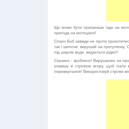
Що може бути приємніше їзди на мотоц
пригода на мотоциклі!
Спанч Боб завжди не проти прокотитися
так і шепоче: вирушай на прогулянку, С
під шаром води, видається рідко!!
Сказано - зроблено! Вирушаємо на прог
клавішу зі стрілкою вгору, щоб їхат
перевертання! Використовуй стрілки вп
.