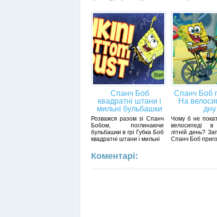
Спанч Боб
Спанч Боб 
квадратні штани і
На велоси
мильні бульбашки
дну
Розважся разом зі Спанч
Чому б не пока
Бобом, поглинаючи
велосипеді в
бульбашки в грі Губка Боб
літній день? За
квадратні штани і мильні
Спанч Боб приго
Коментарі: