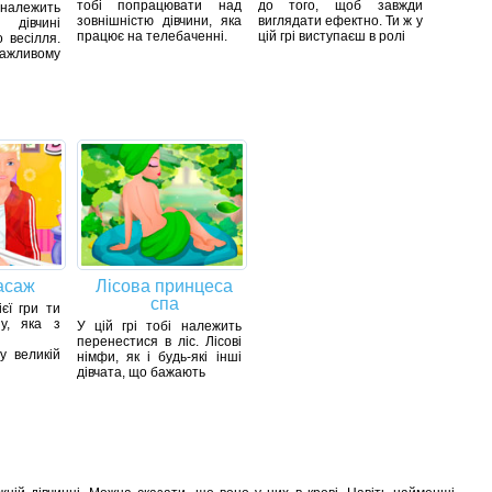
тобі попрацювати над
до того, щоб завжди
 належить
зовнішністю дівчини, яка
виглядати ефектно. Ти ж у
дівчині
працює на телебаченні.
цій грі виступаєш в ролі
о весілля.
жливому
асаж
Лісова принцеса
спа
ієї гри ти
у, яка з
У цій грі тобі належить
перенестися в ліс. Лісові
у великій
німфи, як і будь-які інші
дівчата, що бажають