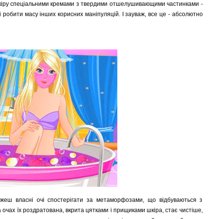
кіру спеціальними кремами з твердими отшелушивающими частинками -
 робити масу інших корисних маніпуляцій. І зауваж, все це - абсолютно
ожеш власні очі спостерігати за метаморфозами, що відбуваються з
на очах їх роздратована, вкрита цятками і прищиками шкіра, стає чистіше,