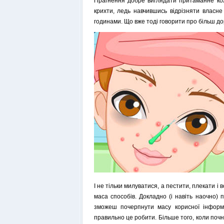
Прагнення добре виглядати притаманне кожн
крихти, ледь навчившись відрізняти власне
годинами. Що вже тоді говорити про більш д
І не тільки милуватися, а пестити, плекати і
маса способів. Докладно (і навіть наочно) 
зможеш почерпнути масу корисної інформа
правильно це робити. Більше того, коли почн