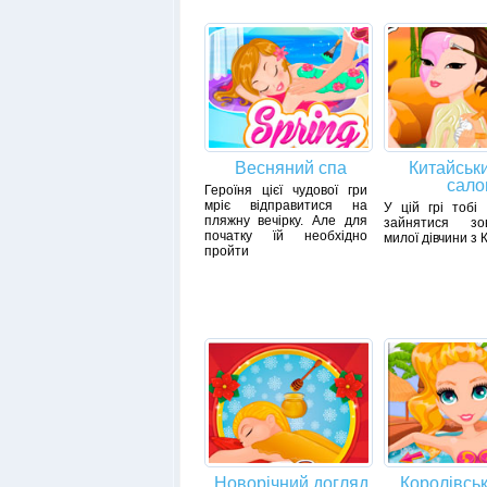
Весняний спа
Китайськ
сало
Героїня цієї чудової гри
мріє відправитися на
У цій грі тобі
пляжну вечірку. Але для
зайнятися зов
початку їй необхідно
милої дівчини з 
пройти
Новорічний догляд
Королівсь