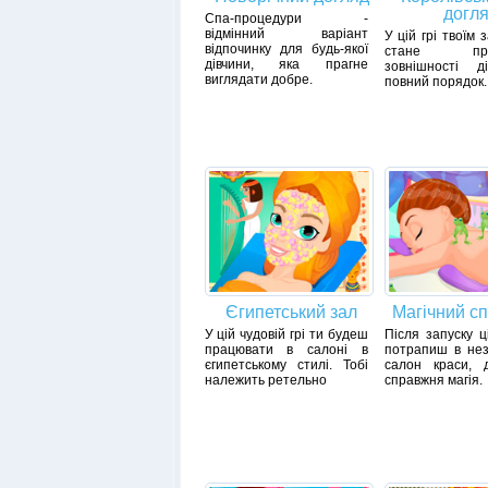
догл
Спа-процедури -
відмінний варіант
У цій грі твоїм
відпочинку для будь-якої
стане прив
дівчини, яка прагне
зовнішності д
виглядати добре.
повний порядок.
Єгипетський зал
Магічний с
У цій чудовій грі ти будеш
Після запуску ц
працювати в салоні в
потрапиш в нез
єгипетському стилі. Тобі
салон краси, 
належить ретельно
справжня магія.