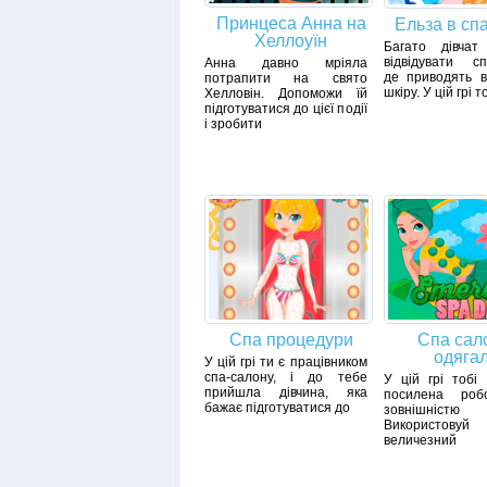
Принцеса Анна на
Ельза в спа
Хеллоуїн
Багато дівчат
відвідувати сп
Анна давно мріяла
де приводять в
потрапити на свято
шкіру. У цій грі т
Хелловін. Допоможи їй
підготуватися до цієї події
і зробити
Спа процедури
Спа сал
одяга
У цій грі ти є працівником
спа-салону, і до тебе
У цій грі тобі
прийшла дівчина, яка
посилена роб
бажає підготуватися до
зовнішністю 
Використов
величезний