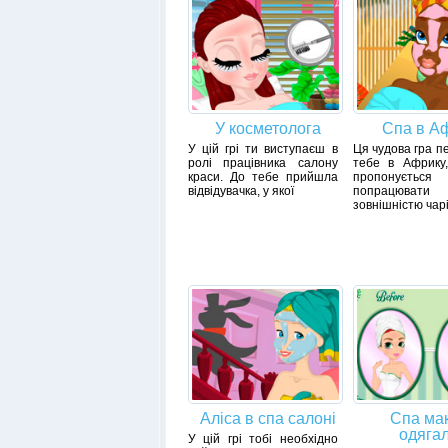
У косметолога
Спа в А
У цій грі ти виступаєш в
Ця чудова гра п
ролі працівника салону
тебе в Африку,
краси. До тебе прийшла
пропонується
відвідувачка, у якої
попрацюва
зовнішністю чар
Аліса в спа салоні
Спа ма
одяга
У цій грі тобі необхідно