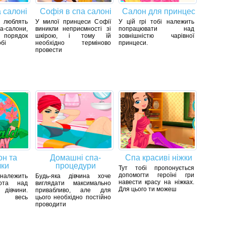
 салоні
Софія в спа салоні
Салон для принцес
 люблять
У милої принцеси Софії
У цій грі тобі належить
а-салони,
виникли неприємності зі
попрацювати над
 порядок
шкірою, і тому їй
зовнішністю чарівної
обі
необхідно терміново
принцеси.
провести
он та
Домашні спа-
Спа красиві ніжки
лки
процедури
Тут тобі пропонується
допомогти героїні гри
 належить
Будь-яка дівчина хоче
навести красу на ніжках.
ота над
виглядати максимально
Для цього ти можеш
дівчини.
привабливо, але для
уй весь
цього необхідно постійно
проводити