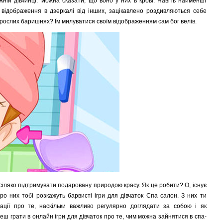
ій дівчинці. Можна сказати, що воно у них в крові. Навіть найменші
 відображення в дзеркалі від інших, зацікавлено роздивляються себе
орослих баришнях? Їм милуватися своїм відображенням сам бог велів.
 всіляко підтримувати подаровану природою красу. Як це робити? О, існує
про них тобі розкажуть барвисті ігри для дівчаток Спа салон. З них ти
ції про те, наскільки важливо регулярно доглядати за собою і як
еш грати в онлайн ігри для дівчаток про те, чим можна зайнятися в спа-