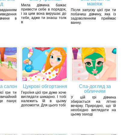
яд
макіяж
Мила дівчина бажає
привести себе в порядок,
 завданням
Після запуску цієї гри ти
і за цим вона вирушає до
едення
побачиш дівчину, яка із
тебе, адже ти знаєш толк
івчини в
задоволенням приймає
в
ванну.
па салон
Цукрові обгортання
Спа-догляд за
обличчям
ієї гри ти
Героїня цієї гри дуже хоче
вичайний
виглядати шикарно. І тобі
У цій грі дівчина
де панує
належить їй в цьому
збирається на літню
допомогти. Для цього тобі
вечірку. Природно, що їй
необхідно виглядати на
цьому заході