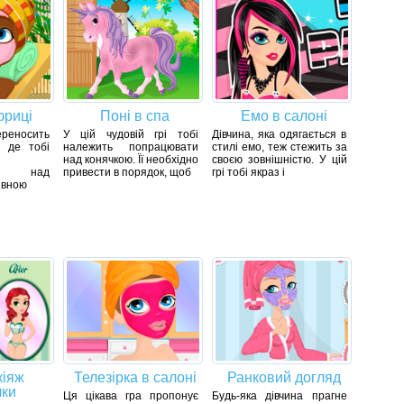
фриці
Поні в спа
Емо в салоні
ереносить
У цій чудовій грі тобі
Дівчина, яка одягається в
 де тобі
належить попрацювати
стилі емо, теж стежить за
над конячкою. Її необхідно
своєю зовнішністю. У цій
ти над
привести в порядок, щоб
грі тобі якраз і
івною
кіяж
Телезірка в салоні
Ранковий догляд
лки
Ця цікава гра пропонує
Будь-яка дівчина прагне