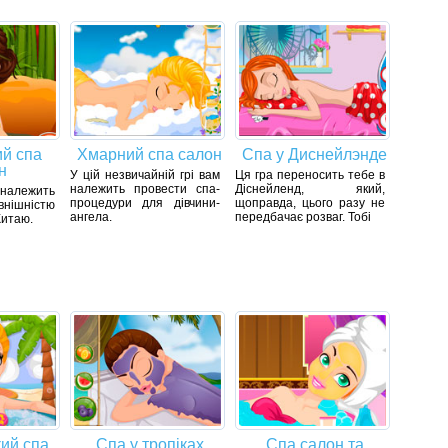
ий спа
Хмарний спа салон
Спа у Диснейлэнде
н
У цій незвичайній грі вам
Ця гра переносить тебе в
належить провести спа-
Діснейленд, який,
 належить
процедури для дівчини-
щоправда, цього разу не
нішністю
ангела.
передбачає розваг. Тобі
Китаю.
кий спа
Спа у тропіках
Спа салон та