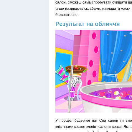
салоні, зможеш сама спробувати очищати ш
їх ще називають скрабами, накладати маски і
безкоштовно.
Результат на обличчя
У процесі будь-якої гри Спа салон ти зм
клієнтками косметологів і салонів краси. Як 