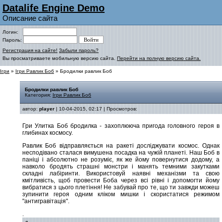
Datalife Engine Demo
Описание сайта
Логин:
Пароль:
Регистрация на сайте!
Забыли пароль?
Вы просматриваете мобильную версию сайта.
Перейти на полную версию сайта.
Ігри
»
Ігри Равлик Боб
» Бродилки равлик Боб
Бродилки равлик Боб
Категория:
Ігри Равлик Боб
автор:
player
| 10-04-2015, 02:17 | Просмотров:
Гри Улитка Боб бродилка - захоплююча пригода головного героя в
глибинах космосу.
Равлик Боб відправляється на ракеті досліджувати космос. Однак
несподівано сталася вимушена посадка на чужій планеті. Наш Боб в
паніці і абсолютно не розуміє, як же йому повернутися додому, а
навколо бродять страшні монстри і манять темними закутками
складні лабіринти. Використовуй наявні механізми та свою
кмітливість, щоб провести Боба через всі рівні і допомогти йому
вибратися з цього плетіння! Не забувай про те, що ти завжди можеш
зупинити героя одним кліком мишки і скористатися режимом
"антигравітація".
.