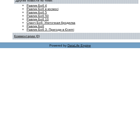
Другие новости по теме:
Равлик Боб 4
Равлик Боб в космосі
Равлик Боб 5
Равлик Боб 50
Равлик Боб 10
Спанч Боб: Улиточная бродилка
Равлик Боб
Равлик Боб 3: Пригоди в Єгипті
Комментарии (0)
Powered by
DataLife Engine