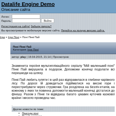
Datalife Engine Demo
Описание сайта
Логин:
Пароль:
Регистрация на сайте!
Забыли пароль?
Вы просматриваете мобильную версию сайта.
Перейти на полную версию сайта.
Ігри
»
Ігри Поні
» Поні Пінкі Пай
Поні Пінкі Пай
Категория:
Ігри Поні
автор:
play
| 16-04-2015, 21:14 | Просмотров:
Знаменита героїня мультиплікаційного серіалу "Мій маленький поні"
Пінкі Пай вирушила в подорож. Допоможи конячці подолати всі
перешкоди на шляху.
Пінкі Пай любить гуляти і в цей раз відправилася в глибини чарівного
лісу. По дорозі їй доведеться підійматися на високі гори і
перестрибувати через струмочки. Гра розділена на безліч етапів, на
кожному з яких ти повинна допомогти маленькій конячці дістатися до
фінішу. Разом з Пінкі ти відвідаєш багато цікавих куточків казкової
країни і весело проведеш час.
.
Другие новости по теме:
Пригоди поні