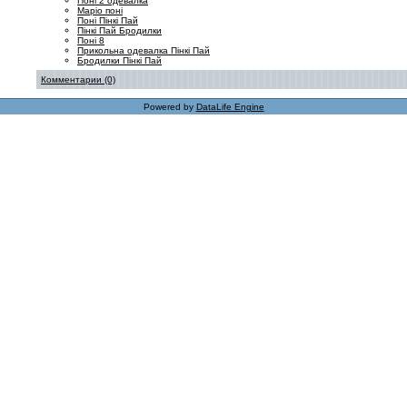
Поні 2 одевалка
Маріо поні
Поні Пінкі Пай
Пінкі Пай Бродилки
Поні 8
Прикольна одевалка Пінкі Пай
Бродилки Пінкі Пай
Комментарии (0)
Powered by
DataLife Engine