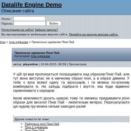
Datalife Engine Demo
Описание сайта
Логин:
Пароль:
Регистрация на сайте!
Забыли пароль?
Вы просматриваете мобильную версию сайта.
Перейти на полную версию сайта.
Ігри
»
Ігри одягалки
» Прикольна одевалка Пінкі Пай
Прикольна одевалка Пінкі Пай
Категория:
Ігри одягалки
автор:
playonline
| 10-04-2015, 08:59 | Просмотров:
У цій грі вам пропонується попрацювати над образом Пінкі Пай, але
тут вона виступає не в звичному образі поні, а в образі дівчини. У
тебе є купа всякої одягу та аксесуарів, і ти можеш по-різному
комбінувати їх. Не забудь підібрати і взуття, яка буде відмінно
гармоніювати з нарядом.
Ігрові можливості досить широкі, тому ти зможеш придумувати різні
образи для веселої Пінкі Пай - любительки вечірок. Перезапускати
цю чудову гру можна скільки завгодно разів!
.
Другие новости по теме:
Райдужна поні Пінкі Пай
Поні 2 одевалка
Поні Пінкі Пай