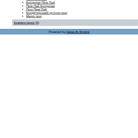
Бродилки Пінкі Пай
Пінкі Пай Бродилки
Поні Пінкі Пай
Кондитерський куточок поні
Маріо поні
Комментарии (0)
Powered by
DataLife Engine