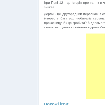
Ігри Поні 12 - це історія про те, як 
зникає.
Дерпи - це другорядний персонаж з се
інтерес у багатьох любителів серіалу
проказницу. Як це зробити? З допомогою
смачні частування і втікачка відразу з
.
Похожі ігри: