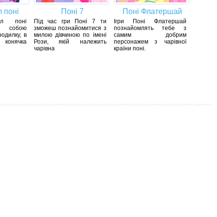
 поні
Поні 7
Поні Флатершай
ел поні
Під час гри Поні 7 ти
Ігри Поні Флатершай
собою
зможеш познайомитися з
познайомлять тебе з
одилку, в
милою дівчиною по імені
самим добрим
 конячка
Рози, якій належить
персонажем з чарівної
чарівна
країни поні.