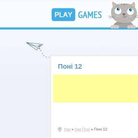
Поні 12
Ігри
»
Ігри Поні
» Поні 12