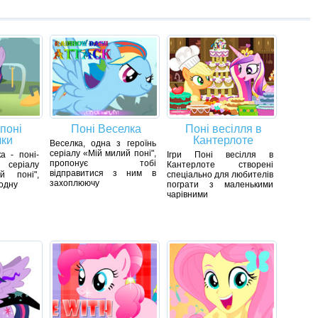
поні
Поні Веселка
Поні весілля в
лки
Кантерлоте
Веселка, одна з героїнь
серіалу «Мій милий поні",
ка - поні-
Ігри Поні весілля в
пропонує тобі
я серіалу
Кантерлоте створені
відправитися з ним в
й поні",
спеціально для любителів
захоплюючу
одну
пограти з маленькими
чарівними