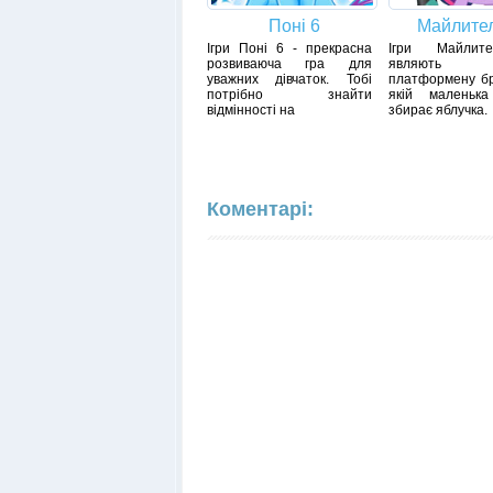
Поні 6
Майлител
Ігри Поні 6 - прекрасна
Ігри Майлит
розвиваюча гра для
являють 
уважних дівчаток. Тобі
платформену бр
потрібно знайти
якій маленька
відмінності на
збирає яблучка.
Коментарі: