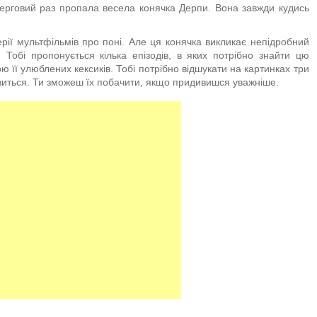
в черговий раз пропала весела конячка Дерпи. Вона завжди кудись
рії мультфільмів про поні. Але ця конячка викликає непідробний
. Тобі пропонується кілька епізодів, в яких потрібно знайти цю
 її улюблених кексиків. Тобі потрібно відшукати на картинках три
'явиться. Ти зможеш їх побачити, якщо придивишся уважніше.