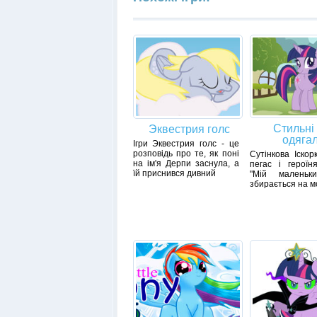
Стильні 
Эквестрия голс
одяга
Ігри Эквестрия голс - це
розповідь про те, як поні
Сутінкова Іскор
на ім'я Дерпи заснула, а
пегас і героїн
їй приснився дивний
"Мій маленьки
збирається на м