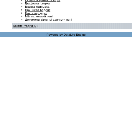
Сутінки яскравою Іскорки
Граціозна Іскорка
Іскорка принцеса
Принцеса Каденс
Поні старі друзі
Мій маленький поні
Допоможи дівчинці одягнути поні
Комментарии (0)
Powered by
DataLife Engine