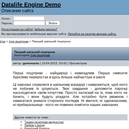
Datalife Engine Demo
Описание сайта
Логин:
Пароль:
Регистрация на сайте!
Забыли пароль?
Вы просматриваете мобильную версию сайта.
Перейти на полную версию сайта.
Ігри
»
Ігри поцілунки
» Перший шкільний поцілунок
Перший шкільний поцілунок
Категория:
Ігри поцілунки
автор:
gamemania
| 10-04-2015, 03:42 | Просмотров:
Перші поцілунки - найщиріші і невигадливі. Перша симпатія
бурхливо переростає в щось більше найчастіше в школі.
Ці закохані сховалися в шкільному коридорі і намагаються, щоб ніхто
не побачив їх цілуються. Твоє завдання - допомогти парочці
насолодитися своїм почуттям. Просто натискай на їх, поки ніхто не
бачить, і вони будуть упадати. Але потрібно бути уважною і
намагатися уникати сторонніх поглядів. Ні вчителі, ні однокласники,
ні прибиральниця - ніхто не повинен помітити наших закоханих.
.
Другие новости по теме:
Таємні поцілунки медсестри
Любов у поїзді
Крихітний Купідон