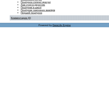
Поцілунок сплячої красуні
Лав сторі в джунглях
Поцілунки в школі
Поцілунки закоханих вампірів
Перший поцілунок
Комментарии (0)
Powered by
DataLife Engine