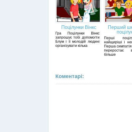
Поцілунки Вінкс
Перший шк
поцілу
Гра Поцілунки Вінкс
запрошує тобі допомогти
Перші поці
Блум і її молодій людині
найщиріші і нев
організувати кілька
Перша симпатія
переростає
більше
Коментарі: