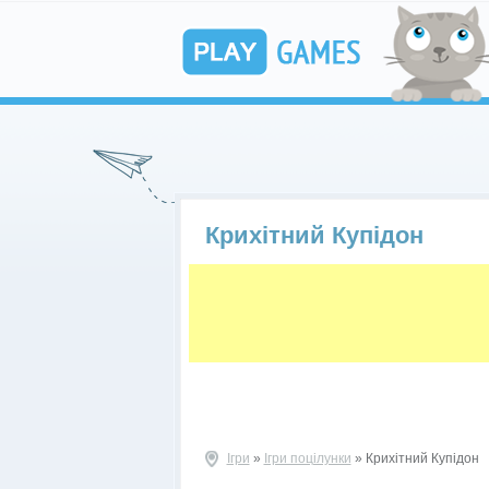
Крихітний Купідон
Ігри
»
Ігри поцілунки
» Крихітний Купідон