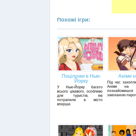
Похожі ігри:
Поцілунки в Нью-
Аніме н
Йорку
Під час захопл
Аніме на
У Нью-Йорку багато
познайоми
всього цікавого, особливо
закоханою паро
для туристів, які
потрапили в місто
вперше.