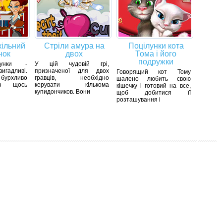
ільний
Стріли амура на
Поцілунки кота
нок
двох
Тома і його
подружки
лунки -
У цій чудовій грі,
игадливі.
призначеної для двох
Говорящий кот Тому
 бурхливо
гравців, необхідно
шалено любить свою
 в щось
керувати кількома
кішечку і готовий на все,
купидончиков. Вони
щоб добитися її
розташування і