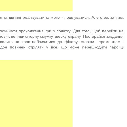
і та дівчині реалізувати їх мрію - поцілуватися. Але стеж за тим,
 починати проходження гри з початку. Для того, щоб перейти на
повністю індикаторну смужку зверху екрану. Постарайся завдання
волить на крок наблизитися до фіналу, ставши переможцем і
ідон повинен стріляти у все, що може перешкодити парочці