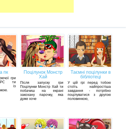
а пк
Поцілунок Монстр
Таємні поцілунки в
Хай
бібліотеці
юючої гри
 PC ти
Після запуску гри
У цій грі перед тобою
шся із
Поцілунки Монстр Хай ти
стоїть найпростіша
чкою.
побачиш на екрані
завдання - потрібно
закохану парочку, яка
поцілуватися з другою
дуже хоче
половинкою,