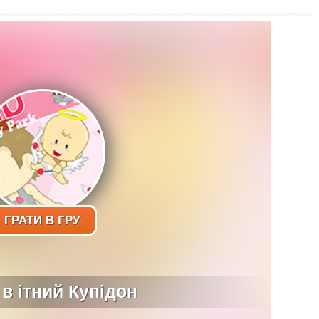
ГРАТИ В ГРУ
 в ітний Купідон