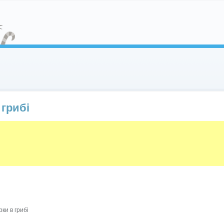
грибі
ки в грибі