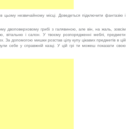
 цьому незвичайному місці. Доведеться підключити фантазію і
му двоповерховому грибі з галявиною, але він, на жаль, зовсім
ю, вітальню і салон. У твоєму розпорядженні меблі, предмети
ерх. За допомогою мишки розстав цілу купу цікавих предметів в цій
дчули себе у справжній казці. У цій грі ти можеш показати свою