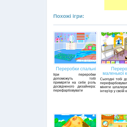
Похожі ігри:
Переробки спальні
Переро
маленької 
Ігри переробки
допоможуть тобі
Сьогодні тобі д
приміряти на себе роль
перефарбовуват
досвідченого дизайнера:
міняти шпалери
перефарбовувати
інтер'єр у своїй к