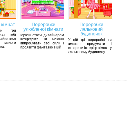
 кімнат
Переробки
Переробки
улюбленої кімнати
ляльковий
ми гри
будиночок
нат тобі
Мрієш стати дизайнером
йнятися
інтер'єрів? Ти можеш
У цій грі переробці ти
 милого
випробувати свої сили і
зможеш придумати і
ка.
проявити фантазію в цій
створити інтер'єр кімнат у
ляльковому будиночку.