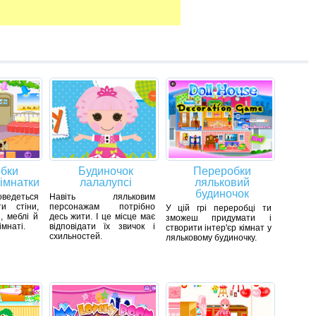
бки
Будиночок
Переробки
кімнатки
лалалупсі
ляльковий
будиночок
оведеться
Навіть ляльковим
и стіни,
персонажам потрібно
У цій грі переробці ти
, меблі й
десь жити. І це місце має
зможеш придумати і
імнаті.
відповідати їх звичок і
створити інтер'єр кімнат у
схильностей.
ляльковому будиночку.