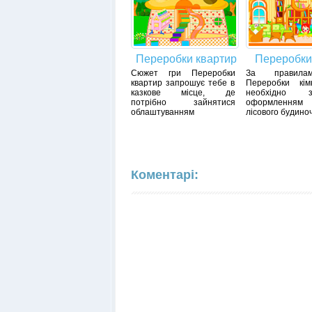
Переробки квартир
Переробки
Сюжет гри Переробки
За правила
квартир запрошує тебе в
Переробки кім
казкове місце, де
необхідно за
потрібно зайнятися
оформленням
облаштуванням
лісового будиноч
Коментарі: