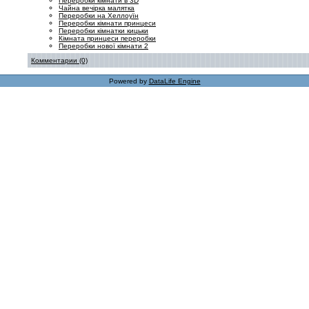
Переробки кімнати в 3D
Чайна вечірка малятка
Переробки на Хеллоуїн
Переробки кімнати принцеси
Переробки кімнатки кицьки
Кімната принцеси переробки
Переробки нової кімнати 2
Комментарии (0)
Powered by
DataLife Engine