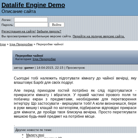
Datalife Engine Demo
Описание сайта
Логин:
Пароль:
Регистрация на сайте!
Забыли пароль?
Вы просматриваете мобильную версию сайта.
Перейти на полную версию сайта.
Ігри
»
Ігри Переробки
» Переробки чайної
Переробки чайної
Категория:
Ігри Переробки
автор:
gamer
| 14-04-2015, 22:15 | Просмотров:
Сьогодні тобі належить підготувати кімнату до чайної вечірці, яку
влаштовує Барбі для своїх подруг.
Але перед приходом гостей потрібно як слід підготуватися -
прикрасити кімнату і вбратися. У правій частині ігрового поля ти
побачиш екран з предметами, необхідними для перетворення
інтер'єру. Що застосувати - вирішувати тобі! А коли визначишся, бери
в руки мишку і клацай по категоріям, підбираючи відповідні прикраси
для кімнати, де пройде твоя блискуча вечірка. Просто перетягувати
мишкою будь-який предмет на потрібне місце.
.
Другие новости по теме:
Малиту поні