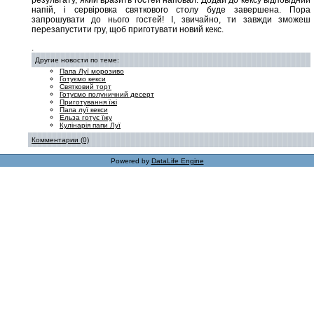
результату, який вразить гостей наповал. Додай до кексу відповідний
напій, і сервіровка святкового столу буде завершена. Пора
запрошувати до нього гостей! І, звичайно, ти завжди зможеш
перезапустити гру, щоб приготувати новий кекс.
.
Другие новости по теме:
Папа Луї морозиво
Готуємо кекси
Святковий торт
Готуємо полуничний десерт
Приготування їжі
Папа луї кекси
Ельза готує їжу
Кулінарія папи Луї
Комментарии (0)
Powered by
DataLife Engine