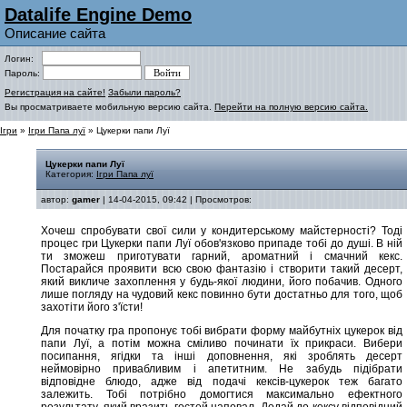
Datalife Engine Demo
Описание сайта
Логин:
Пароль:
Регистрация на сайте!
Забыли пароль?
Вы просматриваете мобильную версию сайта.
Перейти на полную версию сайта.
Ігри
»
Ігри Папа луї
» Цукерки папи Луї
Цукерки папи Луї
Категория:
Ігри Папа луї
автор:
gamer
| 14-04-2015, 09:42 | Просмотров:
Хочеш спробувати свої сили у кондитерському майстерності? Тоді
процес гри Цукерки папи Луї обов'язково припаде тобі до душі. В ній
ти зможеш приготувати гарний, ароматний і смачний кекс.
Постарайся проявити всю свою фантазію і створити такий десерт,
який викличе захоплення у будь-якої людини, його побачив. Одного
лише погляду на чудовий кекс повинно бути достатньо для того, щоб
захотіти його з'їсти!
Для початку гра пропонує тобі вибрати форму майбутніх цукерок від
папи Луї, а потім можна сміливо починати їх прикраси. Вибери
посипання, ягідки та інші доповнення, які зроблять десерт
неймовірно привабливим і апетитним. Не забудь підібрати
відповідне блюдо, адже від подачі кексів-цукерок теж багато
залежить. Тобі потрібно домогтися максимально ефектного