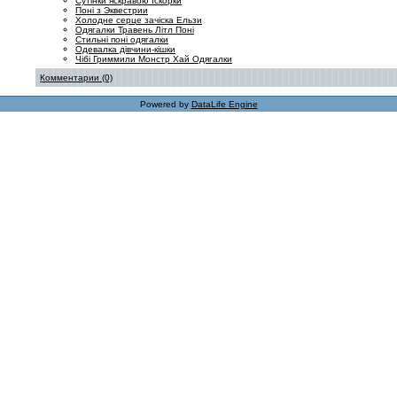
Сутінки яскравою Іскорки
Поні з Эквестрии
Холодне серце зачіска Ельзи
Одягалки Травень Літл Поні
Стильні поні одягалки
Одевалка дівчини-кішки
Чібі Гриммили Монстр Хай Одягалки
Комментарии (0)
Powered by
DataLife Engine