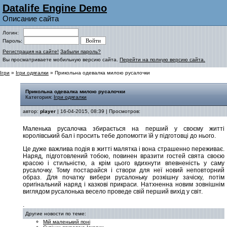
Datalife Engine Demo
Описание сайта
Логин:
Пароль:
Регистрация на сайте!
Забыли пароль?
Вы просматриваете мобильную версию сайта.
Перейти на полную версию сайта.
Ігри
»
Ігри одягалки
» Прикольна одевалка милою русалочки
Прикольна одевалка милою русалочки
Категория:
Ігри одягалки
автор:
player
| 16-04-2015, 08:39 | Просмотров:
Маленька русалочка збирається на перший у своєму житті
королівський бал і просить тебе допомогти їй у підготовці до нього.
Це дуже важлива подія в житті малятка і вона страшенно переживає.
Наряд, підготовлений тобою, повинен вразити гостей свята своєю
красою і стильністю, а крім цього вдихнути впевненість у саму
русалочку. Тому постарайся і створи для неї новий неповторний
образ. Для початку вибери русалоньку розкішну зачіску, потім
оригінальний наряд і казкові прикраси. Натхненна новим зовнішнім
виглядом русалонька весело проведе свій перший вихід у світ.
.
Другие новости по теме:
Мій маленький поні