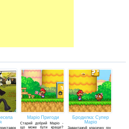
Весела
Маріо Пригоди
Бродилка: Супер
я
Маріо
Старий добрий Маріо -
що може бути краще?
риставок
Завантажуй класичну гру