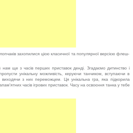
хлопчаків захопилися цією класичної та популярної версією флеш-
й нам ще з часів перших приставок денді. Згадаємо дитинство і
ропусти унікальну можливість, керуючи танчиком, вступаючи в
і виходячи з них переможцем. Ця унікальна гра, яка підкорила
апам'ятних часів ігрових приставок. Часу на освоєння танка у тебе