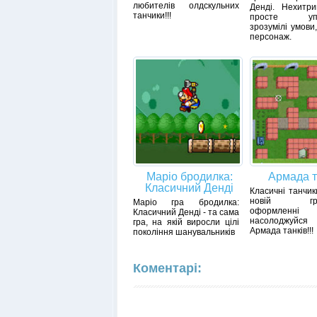
любителів олдскульних
Денді. Нехитри
танчики!!!
просте упра
зрозумілі умови
персонаж.
Маріо бродилка:
Армада т
Класичний Денді
Класичні танчик
новій граф
Маріо гра бродилка:
оформле
Класичний Денді - та сама
насолоджуй
гра, на якій виросли цілі
Армада танків!!!
покоління шанувальників
Коментарі: