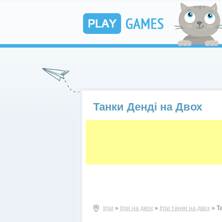
Танки Денді на Двох
Ігри
»
Ігри на двох
»
Ігри танки на двох
» Та