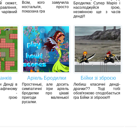
Всім, кого замучила
й сюжет,
Бродилка: Супер Маріо і
ностальгія, просто
вління,
насолоджуйся грою,
показана гра
, чарівний
незмінною ще з часів
денді!!
анків
Аріель Бродилки
Бійки зі зброєю
и Денді в
Простенькі, але досить
Любиш класичні денді-
ічному
симпатичні ігри аріель
драчки?? Тоді тобі
нні -
бродилки про цікаві
обов'язково сподобається
ся грою
пригоди маленької
гра Бійки зі зброєю!!!
русалки.