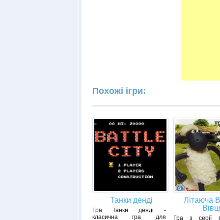
Похожі ігри:
Танки денді
Літаюча 
Вівц
Гра Танки денді -
класична гра для
Гра з серії п