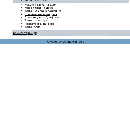
Космічні танки на двох
Мікро-танки на двох
Танки на двох в лабіринті
Класичні танки на двох
Гонки на двох: Дрифтинг
Танки на чотирьох
Перестрілка танкістів
Танки денді
Комментарии (0)
Powered by
DataLife Engine