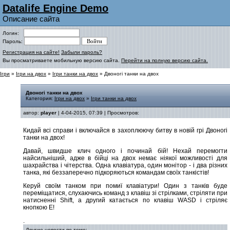
Datalife Engine Demo
Описание сайта
Логин:
Пароль:
Регистрация на сайте!
Забыли пароль?
Вы просматриваете мобильную версию сайта.
Перейти на полную версию сайта.
Ігри
»
Ігри на двох
»
Ігри танки на двох
» Двоногі танки на двох
Двоногі танки на двох
Категория:
Ігри на двох
»
Ігри танки на двох
автор:
player
| 4-04-2015, 07:39 | Просмотров:
Кидай всі справи і включайся в захоплюючу битву в новій грі Двоногі
танки на двох!
Давай, швидше клич одного і починай бій! Нехай перемогти
найсильніший, адже в бійці на двох немає ніякої можливості для
шахрайства і чітерства. Одна клавіатура, один монітор - і два різних
танка, які беззаперечно підкоряються командам своїх танкістів!
Керуй своїм танком при помиї клавіатури! Один з танків буде
переміщатися, слухаючись команд з клавіш зі стрілками, стріляти при
натисненні Shift, а другий катається по клавіш WASD і стріляє
кнопкою E!
.
Другие новости по теме: