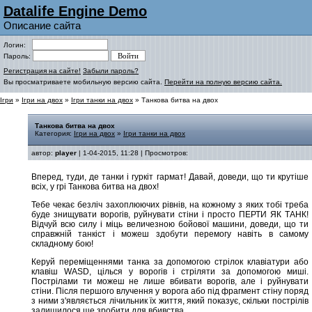
Datalife Engine Demo
Описание сайта
Логин:
Пароль:
Регистрация на сайте!
Забыли пароль?
Вы просматриваете мобильную версию сайта.
Перейти на полную версию сайта.
Ігри
»
Ігри на двох
»
Ігри танки на двох
» Танкова битва на двох
Танкова битва на двох
Категория:
Ігри на двох
»
Ігри танки на двох
автор:
player
| 1-04-2015, 11:28 | Просмотров:
Вперед, туди, де танки і гуркіт гармат! Давай, доведи, що ти крутіше
всіх, у грі Танкова битва на двох!
Тебе чекає безліч захоплюючих рівнів, на кожному з яких тобі треба
буде знищувати ворогів, руйнувати стіни і просто ПЕРТИ ЯК ТАНК!
Відчуй всю силу і міць величезною бойової машини, доведи, що ти
справжній танкіст і можеш здобути перемогу навіть в самому
складному бою!
Керуй переміщеннями танка за допомогою стрілок клавіатури або
клавіш WASD, цілься у ворогів і стріляти за допомогою миші.
Пострілами ти можеш не лише вбивати ворогів, але і руйнувати
стіни. Після першого влучення у ворога або під фрагмент стіну поряд
з ними з'являється лічильник їх життя, який показує, скільки пострілів
залишилося ще зробити для вбивства.