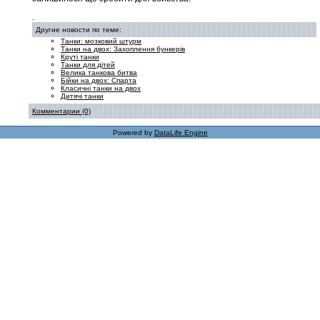
.
Другие новости по теме:
Танки: мозковий штурм
Танки на двох: Захоплення бункерів
Круті танки
Танки для дітей
Велика танкова битва
Бійки на двох: Спарта
Класичні танки на двох
Дитячі танки
Комментарии (0)
Powered by
DataLife Engine