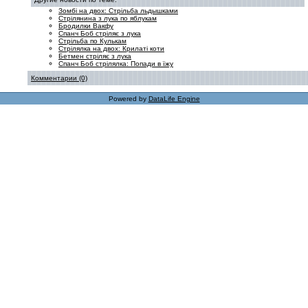
Зомбі на двох: Стрільба льдышками
Стрілянина з лука по яблукам
Бродилки Вакфу
Спанч Боб стріляє з лука
Стрільба по Кулькам
Стрілялка на двох: Крилаті коти
Бетмен стріляє з лука
Спанч Боб стрілялка: Попади в їжу
Комментарии (0)
Powered by
DataLife Engine