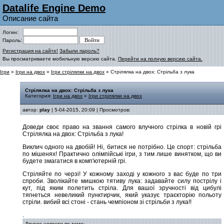
Datalife Engine Demo
Описание сайта
Логин:
Пароль:
Регистрация на сайте!
Забыли пароль?
Вы просматриваете мобильную версию сайта.
Перейти на полную версию сайта.
Ігри
»
Ігри на двох
»
Ігри стрілялки на двох
» Стрілялка на двох: Стрільба з лука
Стрілялка на двох: Стрільба з лука
Категория:
Ігри на двох
»
Ігри стрілялки на двох
автор:
play
| 5-04-2015, 20:09 | Просмотров:
Доведи своє право на звання самого влучного стрілка в новій грі
Стрілялка на двох: Стрільба з лука!
Виклич одного на двобій! Ні, битися не потрібно. Це спорт: стрільба
по мішенях! Практично олімпійські ігри, з тим лише винятком, що ви
будете змагатися в комп'ютерній грі.
Стріляйте по черзі! У кожному заході у кожного з вас буде по три
спроби. Зволікайте мишкою тятиву лука: задавайте силу пострілу і
кут, під яким полетить стріла. Для вашої зручності від цибулі
тягнеться невеликий пунктирчик, який указує траєкторію польоту
стріли. вибий всі стоні - стань чемпіоном зі стрільби з лука!!
.
Другие новости по теме: