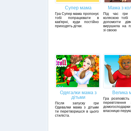
Супер мама
Мама з ко
Гра Супер мама пропонує
Під час гри
тобі попрацювати в
коляскою тобі 
кав'ярні, куди постійно
допомогти дівч
приходять дітки.
вирушила на пр
зі своєю
Одягалки мама з
Велика 
дітьми
Гра розповість
перевтілення з
Після запуску гри
домогоспода
Одевалки мама з дітьми
власницю перука
ти перетворишся в цього
стиліста.