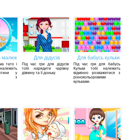
і малюк
Для дідусів
Для бабусь кульки
ма тато і
Під час гри для дідусів
Під час гри для бабусь
алежить
тобі нарядити чарівну
Кульки тобі належить
итини у
дівчину та її доньку.
відмінно розважитися з
ості з
різнокольоровими
кульками.