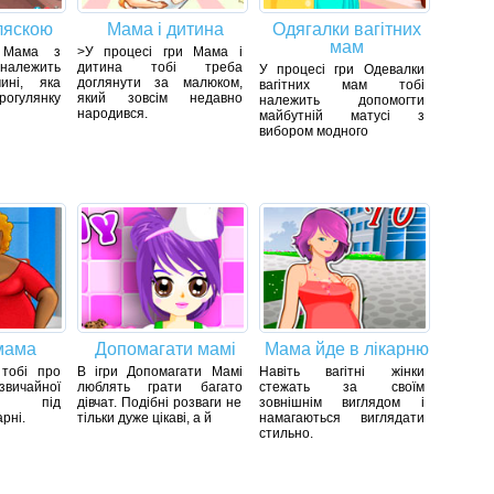
ляскою
Мама і дитина
Одягалки вагітних
мам
 Мама з
>У процесі гри Мама і
належить
дитина тобі треба
У процесі гри Одевалки
ині, яка
доглянути за малюком,
вагітних мам тобі
огулянку
який зовсім недавно
належить допомогти
народився.
майбутній матусі з
вибором модного
мама
Допомагати мамі
Мама йде в лікарню
 тобі про
В ігри Допомагати Мамі
Навіть вагітні жінки
вичайної
люблять грати багато
стежать за своїм
рки під
дівчат. Подібні розваги не
зовнішнім виглядом і
рні.
тільки дуже цікаві, а й
намагаються виглядати
стильно.