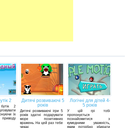
утік 2
Дитячі розвиваючі 5
Логічні для дітей 4-
років
5 років
бутік 2
говувати
Дитячі розвиваючі ігри 5
У цій грі тобі
конуючи їх
років здатні подарувати
пропонується
приводу
море позитивних
познайомитися з
вражень. На цей раз тебе
кумедними уважність,
чекає
яким потрібно збирати