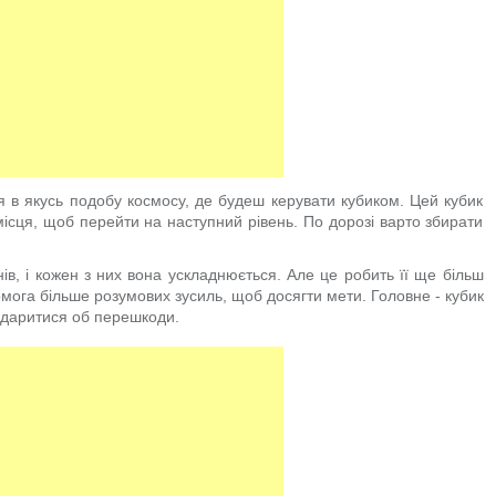
я в якусь подобу космосу, де будеш керувати кубиком. Цей кубик
місця, щоб перейти на наступний рівень. По дорозі варто збирати
внів, і кожен з них вона ускладнюється. Але це робить її ще більш
омога більше розумових зусиль, щоб досягти мети. Головне - кубик
вдаритися об перешкоди.