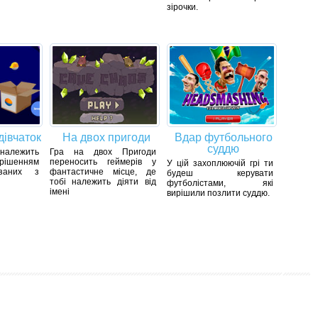
зірочки.
дівчаток
На двох пригоди
Вдар футбольного
суддю
належить
Гра на двох Пригоди
рішенням
переносить геймерів у
У цій захоплюючій грі ти
язаних з
фантастичне місце, де
будеш керувати
тобі належить діяти від
футболістами, які
імені
вирішили позлити суддю.