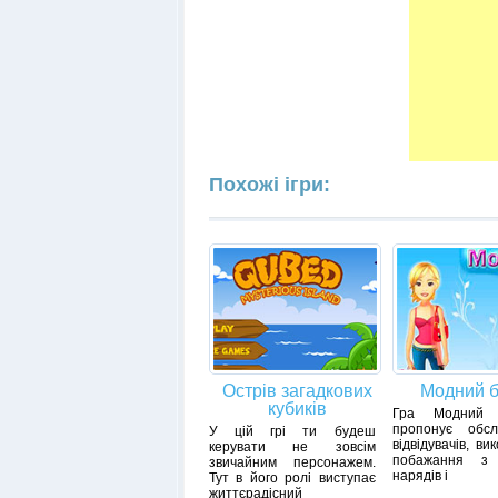
Похожі ігри:
Острів загадкових
Модний б
кубиків
Гра Модний 
пропонує обслу
У цій грі ти будеш
відвідувачів, ви
керувати не зовсім
побажання з 
звичайним персонажем.
нарядів і
Тут в його ролі виступає
життєрадісний