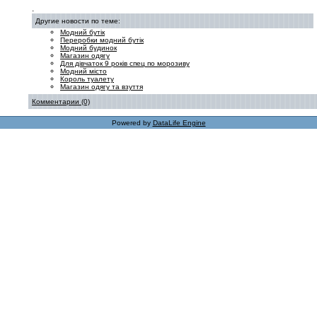
.
Другие новости по теме:
Модний бутік
Переробки модний бутік
Модний будинок
Магазин одягу
Для дівчаток 9 років спец по морозиву
Модний місто
Король туалету
Магазин одягу та взуття
Комментарии (0)
Powered by
DataLife Engine