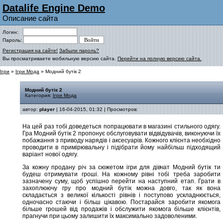
Datalife Engine Demo
Описание сайта
Логин:
Пароль:
Регистрация на сайте!
Забыли пароль?
Вы просматриваете мобильную версию сайта.
Перейти на полную версию сайта.
Ігри
»
Ігри Мода
» Модний бутік 2
Модний бутік 2
Категория:
Ігри Мода
автор:
player
| 16-04-2015, 01:32 | Просмотров:
На цей раз тобі доведеться попрацювати в магазині стильного одягу.
Гра Модний бутік 2 пропонує обслуговувати відвідувачів, виконуючи їх
побажання з приводу нарядів і аксесуарів. Кожного клієнта необхідно
проводити в примірювальну і підібрати йому найбільш підходящий
варіант нової одягу.
За кожну продану річ за сюжетом ігри для дівчат Модний бутік ти
будеш отримувати гроші. На кожному рівні тобі треба заробити
зазначену суму, щоб успішно перейти на наступний етап. Грати в
захоплюючу гру про модний бутік можна довго, так як вона
складається з великої кількості рівнів і поступово ускладнюється,
одночасно стаючи і більш цікавою. Постарайся заробити якомога
більше грошей від продажів і обслужити якомога більше клієнтів,
прагнучи при цьому залишити їх максимально задоволеними.