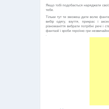
Якщо тобі подобається наряджати своїх 
тебе.
Тільки тут ти зможеш дати волю фантаз
вибір одягу, взуття, прикрас і акс
різноманіття вибрати потрібні речі і 
фантазії і зроби героїню гри незвичайн
.