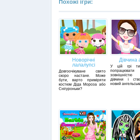
Похожі ігри:
Новорічні
Дівчина 
лалалупсі
У цій грі т
попрацюва
Довгоочікуване свято
зовнішністю 
скоро настане. Може
дівчини і ств
бути, варто приміряти
новий ангельськ
костюм Діда Мороза або
Снігуроньки?