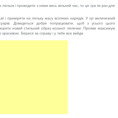
ляльок і проводити з ними весь вільний час, то ця гра як раз для
ії і приміряти на ляльку масу всіляких нарядів. У грі величезний
есуарів. Доведеться добре попрацювати, щоб з усього цього
створити новий стильний образ коханої лялечки. Прояви максимум
о красивою. Берися за справу і у тебе все вийде.