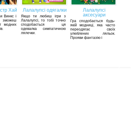
нстр Хай
Лалалупсі одягалки
Лалалупсі
аксесуари
ри Винкс і
Якщо ти любиш ігри з
и зможеш
Лалалупсі, то тобі точно
Гра сподобається будь-
т модних
сподобається ця
якій модниці, яка часто
в.
одевалка симпатичною
переодягає своїх
лялечки.
улюблених ляльок.
Прояви фантазію і