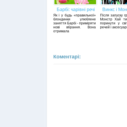
Барбі: чарівні речі
Винкс і Мо
Як і у будь «правильної»
Після запуску г
блондинки улюблене
Монстр Хай т
заняття Барбі - приміряти
поринути у сві
нові вбрання. Вона
речей і аксесуарі
отримала
Коментарі: