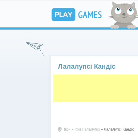
Лалалупсі Кандіс
Ігри
»
Ігри Лалалупсі
» Лалалупсі Кандіс