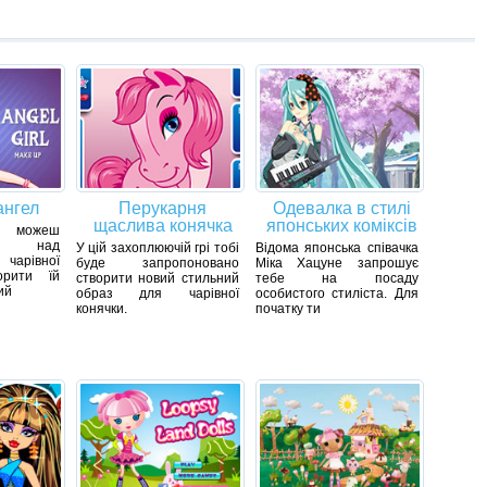
ангел
Перукарня
Одевалка в стилі
щаслива конячка
японських коміксів
и можеш
ти над
У цій захоплюючій грі тобі
Відома японська співачка
чарівної
буде запропоновано
Міка Хацуне запрошує
орити їй
створити новий стильний
тебе на посаду
ий
образ для чарівної
особистого стиліста. Для
конячки.
початку ти