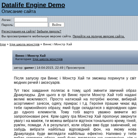
Datalife Engine Demo
Описание сайта
Логин:
Пароль:
Регистрация на сайте!
Забыли пароль?
Вы просматриваете мобильную версию сайта.
Перейти на полную версию сайта.
Ігри
»
Ігри школа монстрів
» Винкс і Монстр Хай
Винкс і Монстр Хай
Категория:
Ігри школа монстрів
автор:
gamer
| 14-04-2015, 22:49 | Просмотров:
Після запуску гри Винкс і Монстр Хай ти зможеш поринути у світ
модних речей і аксесуарів.
Тут твоє завдання полягає в тому, щоб змінити звичний образ
Дракулауры. Для цього в грі Винкс проти Монстр Хай тобі надані
великі можливості. Просто натискай на потрібні кнопки, вибирай
асортимент зачісок, одягу, прикрас і т.д. Героїня іграшки чекає від
тебе гармонійного образу, який буде складатися з відповідних один
до одного елементів. Тому тобі варто уважно вивчити всі
запропоновані речі. Крім одягу гра Монстер Хай пропонує звернути
увагу і на макіяж, ти можеш вибрати відтінок тонального крему, тіней,
рум'ян, помади. А в результаті, коли образ вже буде закінчений, не
забудь вибрати найбільш відповідний фон, на якому нова
Дракулаура буде виглядати найбільш ефектно. Напевно у тебе