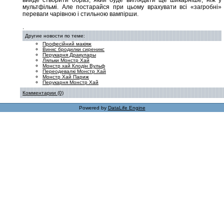
вийде створити образ, який буде виглядати ще шикарніше, ніж у
мультфільмі. Але постарайся при цьому врахувати всі «загробні»
переваги чарівною і стильною вампірши.
.
Другие новости по теме:
Професійний макіяж
Винкс бродилки сиреникс
Перукарня Дракулары
Ляльки Монстр Хай
Монстр хай Клодін Вульф
Переодевалкі Монстр Хай
Монстр Хай Париж
Перукарня Монстр Хай
Комментарии (0)
Powered by
DataLife Engine