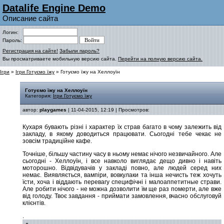
Datalife Engine Demo
Описание сайта
Логин:
Пароль:
Регистрация на сайте!
Забыли пароль?
Вы просматриваете мобильную версию сайта.
Перейти на полную версию сайта.
Ігри
»
Ігри Готуємо їжу
» Готуємо їжу на Хеллоуїн
Готуємо їжу на Хеллоуїн
Категория:
Ігри Готуємо їжу
автор:
playgames
| 11-04-2015, 12:19 | Просмотров:
Кухаря бувають різні і характер їх страв багато в чому залежить від
закладу, в якому доводиться працювати. Сьогодні тебе чекає не
зовсім традиційне кафе.
Точніше, більшу частину часу в ньому немає нічого незвичайного. Але
сьогодні - Хеллоуїн, і все навколо виглядає дещо дивно і навіть
моторошно. Відвідувачів у закладі повно, але людей серед них
немає. Виявляється, вампіри, вовкулаки та інша нечисть теж хочуть
їсти, хоча і віддають перевагу специфічні і малоаппетитные страви.
Але робити нічого - не можна дозволити їм ще раз померти, але вже
від голоду. Твоє завдання - приймати замовлення, вчасно обслуговуй
клієнтів.
.