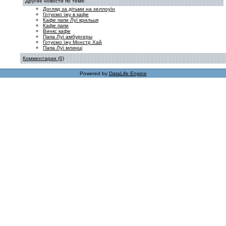
Другие новости по теме:
Догляд за дітьми на хеллоуїн
Готуємо їжу в кафе
Кафе папи Луї крильця
Кафе папи
Винкс кафе
Папа Луї амбургеры
Готуємо їжу Монстр Хай
Папа Луї млинці
Комментарии (0)
Powered by
DataLife Engine