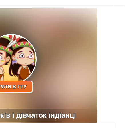
РАТИ В ГРУ
ів і дівчаток індіанці