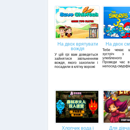
На двох врятувати
На двох с
вождя
Тебе чекає 
зустріч з 
У цій грі вам доведеться
улюбленого м
зайнятися звільненням
Проведи час в 
вождя, якого захопили і
непосид-смурфік
посадили в клітку ворожі
Хлопчик вода і
Для дівча