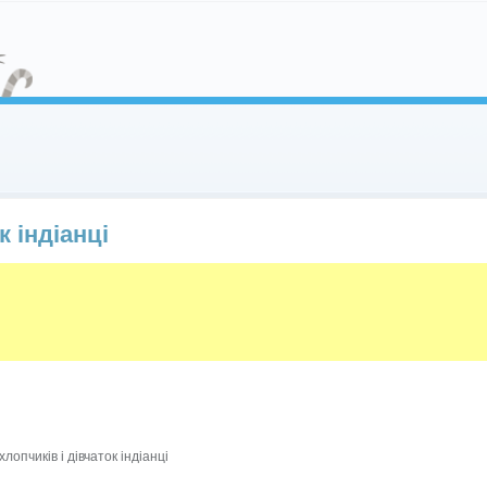
к індіанці
лопчиків і дівчаток індіанці