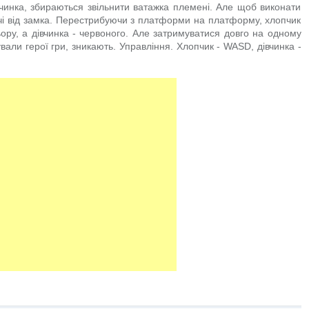
вчинка, збираються звільнити ватажка племені. Але щоб виконати
ючі від замка. Перестрибуючи з платформи на платформу, хлопчик
ьору, а дівчинка - червоного. Але затримуватися довго на одному
вали герої гри, зникають. Управління. Хлопчик - WASD, дівчинка -