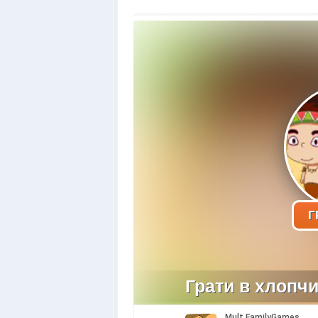
Г
Грати в хлопчик