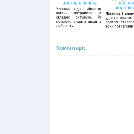
вогонь дівчинка
хлопчи
королів
Хлопчик вода і дівчинка
вогонь потрапили в
Дівчинка і хлоп
складну ситуацію. Їм
удвох в комп'юте
потрібно знайти вихід з
раптом сталося
лабіринту.
вони потрапили
Коментарі: