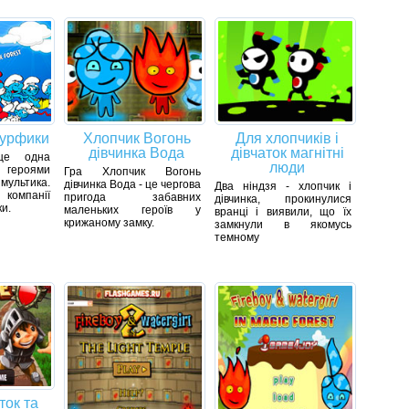
мурфики
Хлопчик Вогонь
Для хлопчиків і
дівчинка Вода
дівчаток магнітні
ще одна
люди
героями
Гра Хлопчик Вогонь
ультика.
дівчинка Вода - це чергова
Два ніндзя - хлопчик і
компанії
пригода забавних
дівчинка, прокинулися
и.
маленьких героїв у
вранці і виявили, що їх
крижаному замку.
замкнули в якомусь
темному
ток та