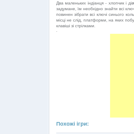
Два маленьких індіанця - хлопчик і ді
задумане, їм необхідно знайти всі кл
повинен зібрати всі ключі синього кол
місці не слід, платформи, на яких побу
клавіші зі стрілками.
.
Похожі ігри: