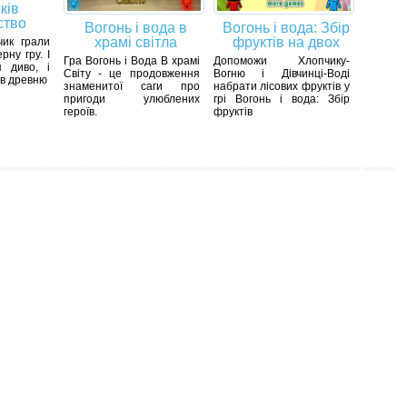
ків
ство
Вогонь і вода в
Вогонь і вода: Збір
храмі світла
фруктів на двох
чик грали
рну гру. І
Гра Вогонь і Вода В храмі
Допоможи Хлопчику-
 диво, і
Світу - це продовження
Вогню і Дівчинці-Воді
 в древню
знаменитої саги про
набрати лісових фруктів у
пригоди улюблених
грі Вогонь і вода: Збір
героїв.
фруктів