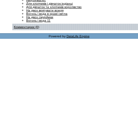
Ніндзя-магніт
Для хлопчиків і дівчаток індіанці
Для дівчаток та хлопчиків королівство
На двох врятувати вождя
Вогонь і вода в храмі світла
На двох смурфики
Вогонь і вода 11
Комментарии (0)
Powered by
DataLife Engine