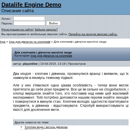
Datalife Engine Demo
Описание сайта
Логин:
Пароль:
Регистрация на сайте!
Забыли пароль?
Вы просматриваете мобильную версию сайта.
Перейти на полную версию сайта.
Ігри
»
Ігри для дівчаток та хлопчиків
» Для хлопчиків і дівчаток магнітні люди
Для хлопчиків і дівчаток магнітні люди
Категория:
Ігри для дівчаток та хлопчиків
автор:
playonline
| 10-04-2015, 13:19 | Просмотров:
Два ніндзя - хлопчик і дівчинка, прокинулися вранці і виявили, що їх
замкнули в якомусь темному підвалі.
Але у них з'явилася одна цікава особливість - тепер вони могли
притягати до себе різні предмети. Все це їм сильно не сподобалося, і
хлопці вирішили знайти того, хто поставив над ними цей жахливий
експеримент. Тобі потрібно допомогти нашим героям знайти лиходія
і повернутися в минуле стан. Хлопчик володіє здатністю притягувати
предмети, а дівчинка - відштовхувати. Спробуй використовувати ці
якості для досягнення мети.
.
Другие новости по теме:
Хлопчик вода і вогонь дівчинка